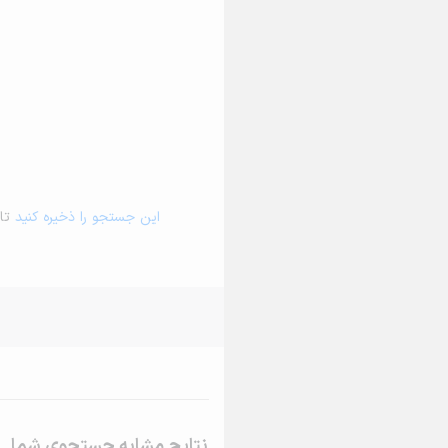
این جستجو را ذخیره کنید
تا 
نتایج مشابه جستجوی شما