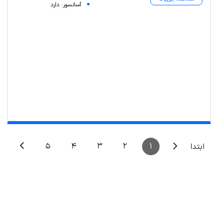
آسانسور: دارد
5
4
3
2
1
ابتدا
Leaflet
| Map data ©
ariamarz.com