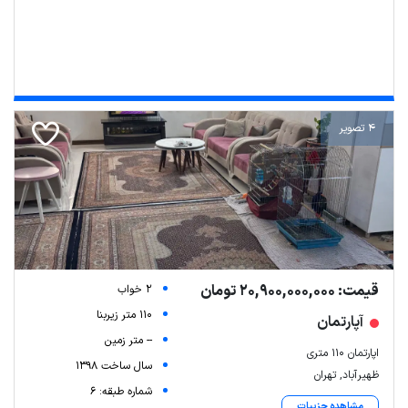
4 تصویر
قیمت: 20,900,000,000 تومان
2 خواب
110 متر زیربنا
آپارتمان
-- متر زمین
اپارتمان ۱۱۰ متری
سال ساخت 1398
ظهیرآباد, تهران
شماره طبقه: 6
مشاهده جزییات