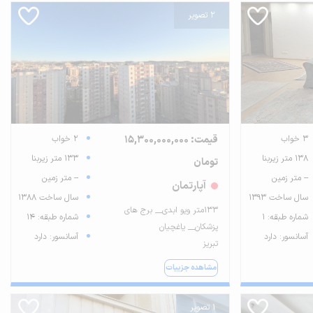
2 تصویر
3 خواب
قیمت: 15,300,000,000
2 خواب
138 متر زیربنا
133 متر زیربنا
تومان
-- متر زمین
-- متر زمین
آپارتمان
سال ساخت 1393
سال ساخت 1388
۱۳۳متر ویو ابدی__ برج های
شماره طبقه: 1
شماره طبقه: 14
پزشکان__ یاغچیان
آسانسور: دارد
آسانسور: دارد
تبریز
مشاهده جزییات
1 تصویر