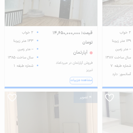
2 خواب
قیمت: 14,650,000,000
2 خواب
139 متر زیربنا
133 متر زیربنا
تومان
-- متر زمین
-- متر زمین
آپارتمان
سال ساخت 1387
سال ساخت 1385
فروش آپارتمان در میرداماد
شماره طبقه: 7
شماره طبقه: 1
تبریز
آسانسور: دارد
مشاهده جزییات
4 تصویر