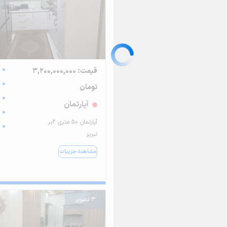
قیمت: 3,200,000,000
تومان
آپارتمان
آپارتمان 50 متری 2بر
تبریز
مشاهده جزییات
3 تصویر