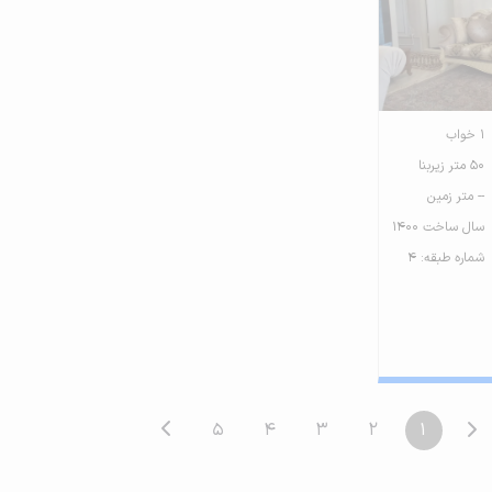
1 خواب
50 متر زیربنا
-- متر زمین
سال ساخت 1400
شماره طبقه: 4
5
4
3
2
1