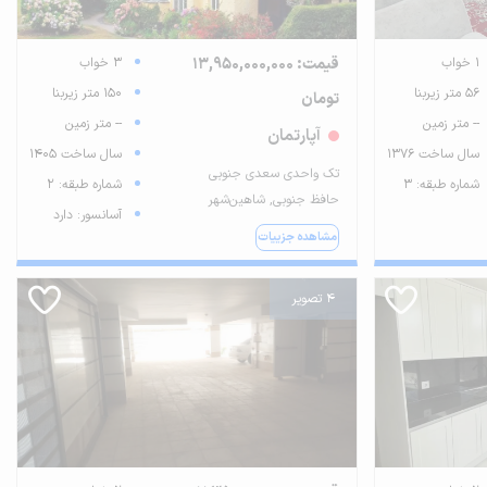
1 خواب
قیمت: 13,950,000,000
3 خواب
56 متر زیربنا
150 متر زیربنا
تومان
-- متر زمین
-- متر زمین
آپارتمان
سال ساخت 1376
سال ساخت 1405
تک واحدی سعدی جنوبی
شماره طبقه: 3
شماره طبقه: 2
حافظ جنوبی, شاهین‌شهر
آسانسور: دارد
مشاهده جزییات
4 تصویر