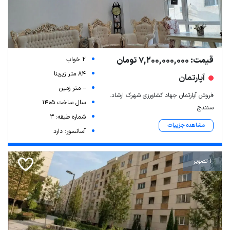
قیمت: 7,200,000,000 تومان
2 خواب
84 متر زیربنا
آپارتمان
-- متر زمین
فروش آپارتمان جهاد کشاورزی شهرک ارشاد.
سال ساخت 1405
سنندج
شماره طبقه: 3
مشاهده جزییات
آسانسور: دارد
1 تصویر