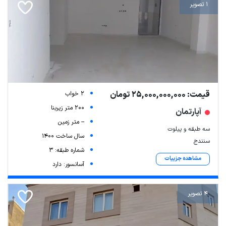
1 تصویر
قیمت: 25,000,000,000 تومان
2 خواب
200 متر زیربنا
آپارتمان
-- متر زمین
سه طبقه و پیلوت
سال ساخت 1400
سنندج
شماره طبقه: 3
مشاهده جزییات
آسانسور: دارد
4 تصویر