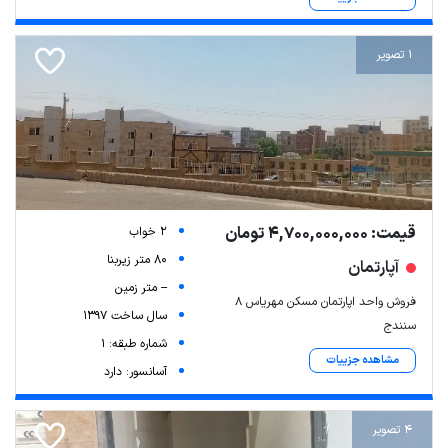
1 تصویر
قیمت: 4,700,000,000 تومان
2 خواب
80 متر زیربنا
آپارتمان
-- متر زمین
فروش واحد اپارتمان مسکن مهریاس ۸
سال ساخت 1397
سنندج
شماره طبقه: 1
مشاهده جزییات
آسانسور: دارد
4 تصویر