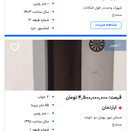
-- متر زمین
شهرک وحدت_ فول امکانات
سال ساخت 1403
سنندج
شماره طبقه: 3
مشاهده جزییات
آسانسور: دارد
1 تصویر
قیمت: 4,500,000,000 تومان
2 خواب
85 متر زیربنا
آپارتمان
-- متر زمین
مسکن‌ مهر بهاران دو خوابه
سال ساخت 1398
سنندج
شماره طبقه: 1