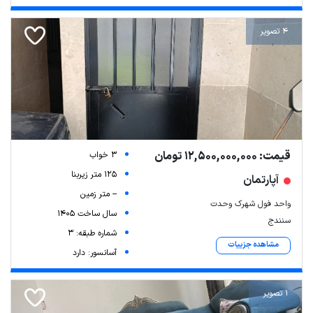
4 تصویر
قیمت: 12,500,000,000 تومان
3 خواب
125 متر زیربنا
آپارتمان
-- متر زمین
واحد فول شهرک وحدت
سال ساخت 1405
سنندج
شماره طبقه: 3
مشاهده جزییات
آسانسور: دارد
1 تصویر