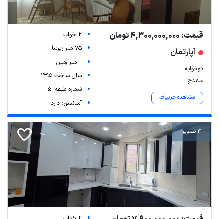
قیمت: 4,300,000,000 تومان
2 خواب
75 متر زیربنا
آپارتمان
-- متر زمین
دوخوابه
سال ساخت 1395
سنندج
شماره طبقه: 5
مشاهده جزییات
آسانسور: دارد
4 تصویر
2 خواب