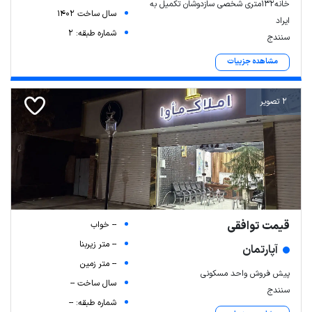
خانه۱۳۲متری شخصی سازدوشان تکمیل به
سال ساخت 1402
ایراد
شماره طبقه: 2
سنندج
مشاهده جزییات
2 تصویر
قیمت توافقی
-- خواب
-- متر زیربنا
آپارتمان
-- متر زمین
پیش فروش واحد مسکونی
سال ساخت --
سنندج
شماره طبقه: --