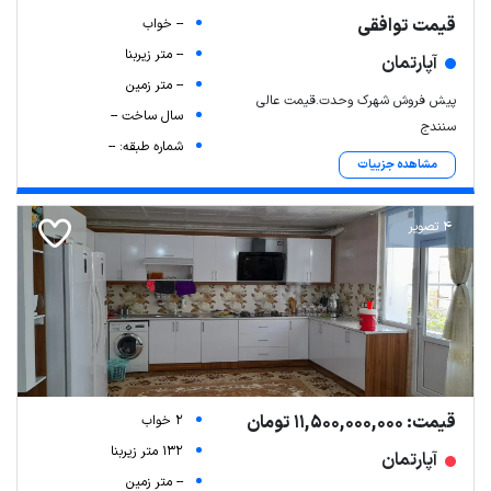
قیمت توافقی
-- خواب
-- متر زیربنا
آپارتمان
-- متر زمین
پیش فروش شهرک وحدت.قیمت عالی
سال ساخت --
سنندج
شماره طبقه: --
مشاهده جزییات
4 تصویر
قیمت: 11,500,000,000 تومان
2 خواب
132 متر زیربنا
آپارتمان
-- متر زمین