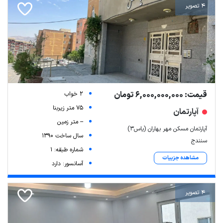
4 تصویر
قیمت: 6,000,000,000 تومان
2 خواب
75 متر زیربنا
آپارتمان
-- متر زمین
آپارتمان مسکن مهر بهاران (یاس3)
سال ساخت 1390
سنندج
شماره طبقه: 1
مشاهده جزییات
آسانسور: دارد
4 تصویر