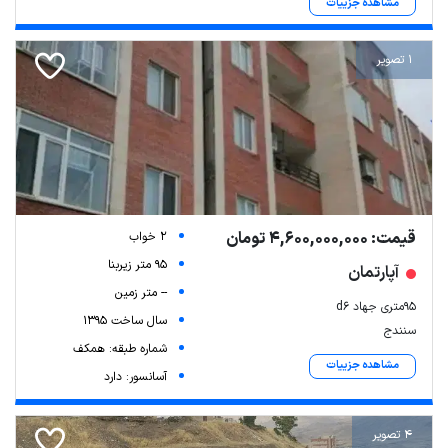
مشاهده جزییات
1 تصویر
قیمت: 4,600,000,000 تومان
2 خواب
95 متر زیربنا
آپارتمان
-- متر زمین
۹۵متری جهاد d۶
سال ساخت 1395
سنندج
شماره طبقه: همکف
مشاهده جزییات
آسانسور: دارد
4 تصویر