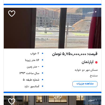
4 تصویر
قیمت: 5,750,000,000 تومان
2 خواب
86 متر زیربنا
آپارتمان
-- متر زمین
مسکن مهر دو خوابه
سال ساخت 1393
سنندج
شماره طبقه: 5
مشاهده جزییات
آسانسور: دارد
1 تصویر