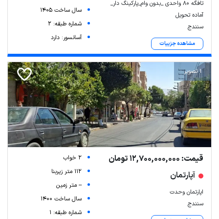
تافگه ۸۰ واحدی _بدون وام_پارکینگ دار_
سال ساخت 1405
آماده تحویل
شماره طبقه: 2
سنندج
آسانسور: دارد
مشاهده جزییات
1 تصویر
قیمت: 12,700,000,000 تومان
2 خواب
112 متر زیربنا
آپارتمان
-- متر زمین
اپارتمان وحدت
سال ساخت 1400
سنندج
شماره طبقه: 1