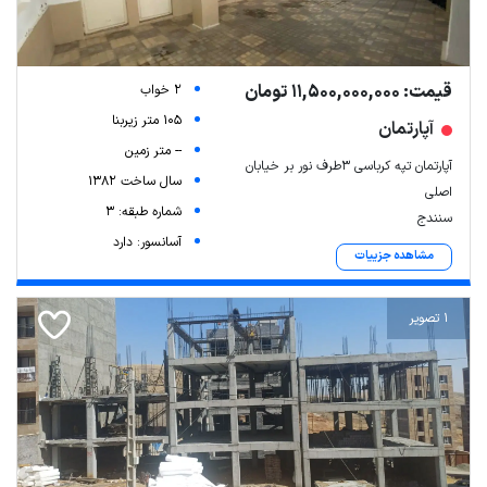
قیمت: 11,500,000,000 تومان
2 خواب
105 متر زیربنا
آپارتمان
-- متر زمین
آپارتمان تپه کرباسی ۳طرف نور بر خیابان
سال ساخت 1382
اصلی
شماره طبقه: 3
سنندج
آسانسور: دارد
مشاهده جزییات
1 تصویر