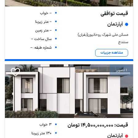
قیمت توافقی
-- خواب
-- متر زیربنا
آپارتمان
-- متر زمین
مسکن ملی شهرک روحانیون(بفران)
سال ساخت --
سنندج
شماره طبقه: --
مشاهده جزییات
1 تصویر
قیمت: 14,500,000,000 تومان
3 خواب
130 متر زیربنا
آپارتمان