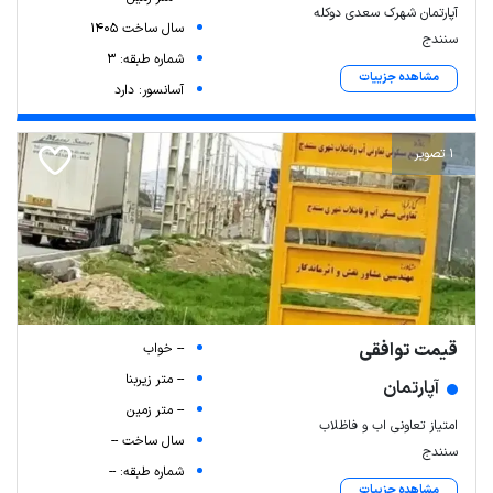
آپارتمان شهرک سعدی دوکله
سال ساخت 1405
سنندج
شماره طبقه: 3
مشاهده جزییات
آسانسور: دارد
1 تصویر
قیمت توافقی
-- خواب
-- متر زیربنا
آپارتمان
-- متر زمین
امتیاز تعاونی اب و فاظلاب
سال ساخت --
سنندج
شماره طبقه: --
مشاهده جزییات