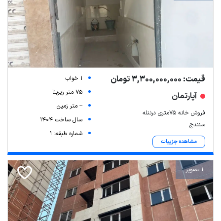
قیمت: 3,300,000,000 تومان
1 خواب
75 متر زیربنا
آپارتمان
-- متر زمین
فروش خانه ۷۵متری درننله
سال ساخت 1404
سنندج
شماره طبقه: 1
مشاهده جزییات
1 تصویر