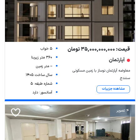
قیمت: 35,000,000,000 تومان
5 خواب
360 متر زیربنا
آپارتمان
-- متر زمین
معاوضه آپارتمان نوساز با زمین مسکونی
سال ساخت 1405
سنندج
شماره طبقه: 5
مشاهده جزییات
آسانسور: دارد
4 تصویر