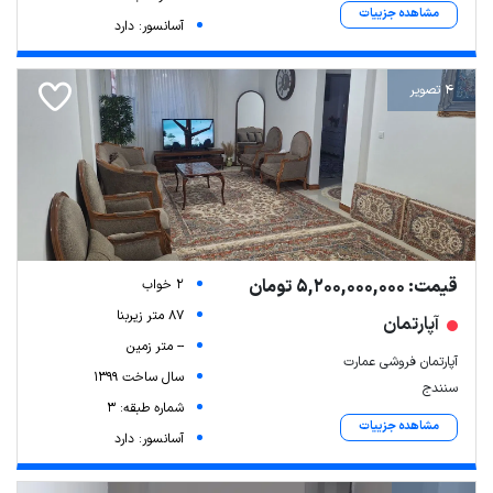
مشاهده جزییات
آسانسور: دارد
4 تصویر
قیمت: 5,200,000,000 تومان
2 خواب
87 متر زیربنا
آپارتمان
-- متر زمین
آپارتمان فروشی عمارت
سال ساخت 1399
سنندج
شماره طبقه: 3
مشاهده جزییات
آسانسور: دارد