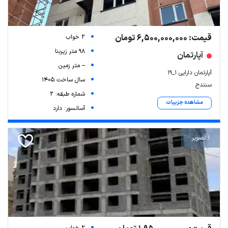
قیمت: 6,500,000,000 تومان
2 خواب
98 متر زیربنا
آپارتمان
-- متر زمین
آپارتمان دارایی ۱_۱۹
سال ساخت 1405
سنندج
شماره طبقه: 2
مشاهده جزییات
آسانسور: دارد
1 تصویر