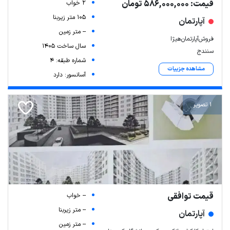
قیمت: 586,000,000 تومان
2 خواب
105 متر زیربنا
آپارتمان
-- متر زمین
فروش‌‌آپارتمان‌هیژا
سال ساخت 1405
سنندج
شماره طبقه: 4
مشاهده جزییات
آسانسور: دارد
1 تصویر
قیمت توافقی
-- خواب
-- متر زیربنا
آپارتمان
-- متر زمین