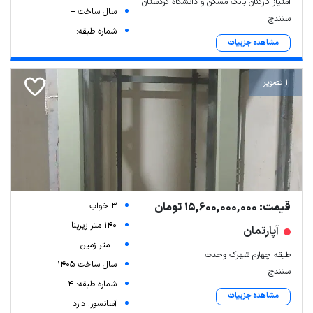
امتیاز کارکنان بانک مسکن و دانشگاه کردستان
سال ساخت --
سنندج
شماره طبقه: --
مشاهده جزییات
1 تصویر
قیمت: 15,600,000,000 تومان
3 خواب
140 متر زیربنا
آپارتمان
-- متر زمین
طبقه چهارم شهرک وحدت
سال ساخت 1405
سنندج
شماره طبقه: 4
مشاهده جزییات
آسانسور: دارد