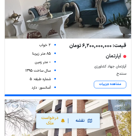
قیمت: 6,200,000,000 تومان
2 خواب
85 متر زیربنا
آپارتمان
-- متر زمین
آپارتمان جهاد کشاورزی
سال ساخت 1395
سنندج
شماره طبقه: 5
مشاهده جزییات
آسانسور: دارد
1 تصویر
درخواست
نقشه
ملک