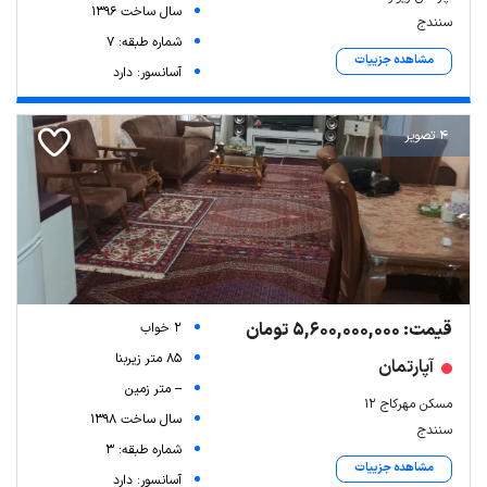
سال ساخت 1396
سنندج
شماره طبقه: 7
مشاهده جزییات
آسانسور: دارد
4 تصویر
Leaflet
| Map data ©
ariamarz.com
قیمت: 5,600,000,000 تومان
2 خواب
85 متر زیربنا
آپارتمان
-- متر زمین
مسکن مهرکاج 12
سال ساخت 1398
سنندج
شماره طبقه: 3
مشاهده جزییات
آسانسور: دارد