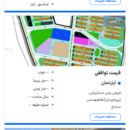
مشاهده جزییات
آسانسور: دارد
1 تصویر
قیمت توافقی
-- خواب
-- متر زیربنا
آپارتمان
-- متر زمین
فروش زمین مسکن‌ملی،
سال ساخت --
(پروژ‌ه‌ی‌دیار)نظام‌مهندسی
شماره طبقه: --
سنندج
مشاهده جزییات