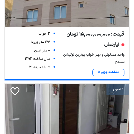
قیمت: 15,000,000,000 تومان
2 خواب
126 متر زیربنا
آپارتمان
-- متر زمین
واحد مسکونی و بهار خواب بهترین لوکیشن
سال ساخت 1392
سنندج
شماره طبقه: 3
مشاهده جزییات
1 تصویر