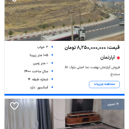
قیمت: 8,250,000,000 تومان
2 خواب
105 متر زیربنا
آپارتمان
-- متر زمین
فروش آپارتمان نهضت نما اصلی بلوک A1
سال ساخت 1400
سنندج
شماره طبقه: 4
مشاهده جزییات
آسانسور: دارد
4 تصویر