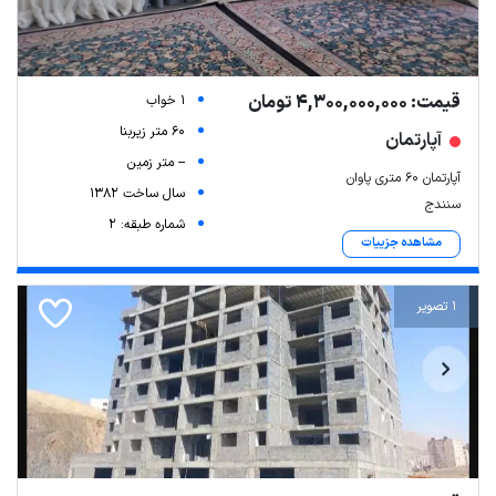
قیمت: 4,300,000,000 تومان
1 خواب
60 متر زیربنا
آپارتمان
-- متر زمین
آپارتمان 60 متری پاوان
سال ساخت 1382
سنندج
شماره طبقه: 2
مشاهده جزییات
1 تصویر