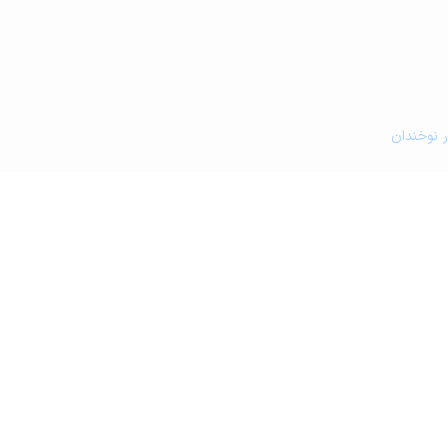
ر نوخندان
و کافه رستوران در نوخندان
زشکی در نوخندان
مین کشاورزی و گلخانه در نوخندان