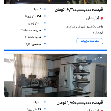
قیمت: 16,300,000,000 تومان
3 خواب
155 متر زیربنا
آپارتمان
-- متر زمین
واحد ۱۵۵متری شهرک ژاندارمری
سال ساخت 1405
کرمانشاه
شماره طبقه: 1
مشاهده جزییات
آسانسور: دارد
3 تصویر
قیمت: 1,850,000,000 تومان
1 خواب
65 متر زیربنا