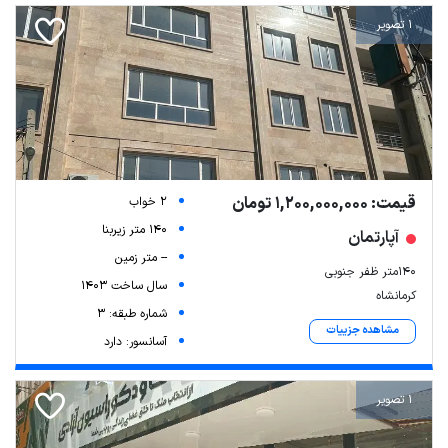
1 تصویر
قیمت: 1,200,000,000 تومان
2 خواب
140 متر زیربنا
آپارتمان
-- متر زمین
140متر ظفر جنوبی
سال ساخت 1403
کرمانشاه
شماره طبقه: 3
مشاهده جزییات
آسانسور: دارد
1 تصویر