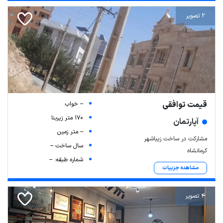
2 تصویر
قیمت توافقی
-- خواب
170 متر زیربنا
آپارتمان
-- متر زمین
مشارکت در ساخت زیباشهر
سال ساخت --
کرمانشاه
شماره طبقه: --
مشاهده جزییات
4 تصویر