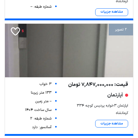
کرمانشاه
شماره طبقه: --
مشاهده جزییات
2 تصویر
قیمت: 7,847,000,000 تومان
3 خواب
133 متر زیربنا
آپارتمان
-- متر زمین
اپارتمان ۳خوابه پردیس کوچه ۳۳۴
سال ساخت 1404
کرمانشاه
شماره طبقه: 2
مشاهده جزییات
آسانسور: دارد