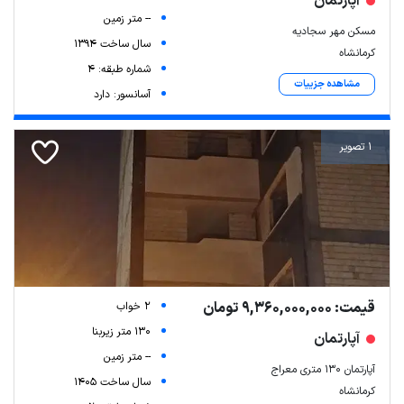
آپارتمان
-- متر زمین
مسکن مهر سجادیه
سال ساخت 1394
کرمانشاه
شماره طبقه: 4
مشاهده جزییات
آسانسور: دارد
1 تصویر
قیمت: 9,360,000,000 تومان
2 خواب
130 متر زیربنا
آپارتمان
-- متر زمین
آپارتمان ۱۳۰ متری معراج
سال ساخت 1405
کرمانشاه