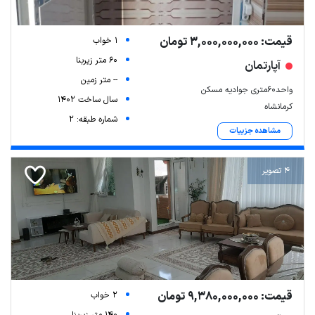
قیمت: 3,000,000,000 تومان
1 خواب
60 متر زیربنا
آپارتمان
-- متر زمین
واحد60متری جوادیه مسکن
سال ساخت 1402
کرمانشاه
شماره طبقه: 2
مشاهده جزییات
4 تصویر
قیمت: 9,380,000,000 تومان
2 خواب