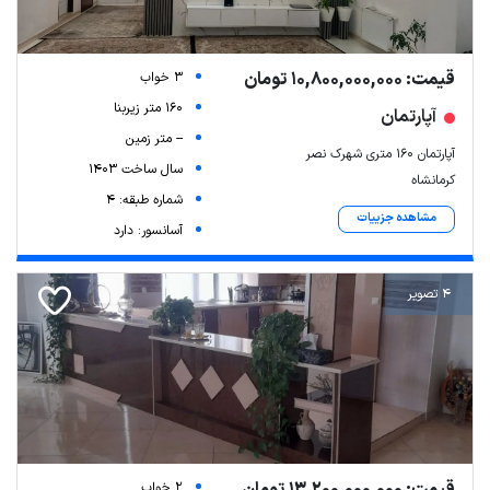
قیمت: 10,800,000,000 تومان
3 خواب
160 متر زیربنا
آپارتمان
-- متر زمین
آپارتمان ۱۶۰ متری شهرک نصر
سال ساخت 1403
کرمانشاه
شماره طبقه: 4
مشاهده جزییات
آسانسور: دارد
4 تصویر
2 خواب