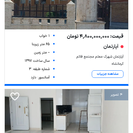
قیمت: 4,800,000,000 تومان
1 خواب
65 متر زیربنا
آپارتمان
-- متر زمین
آپارتمان شهرک معلم مجتمع قائم
سال ساخت 1397
کرمانشاه
شماره طبقه: 3
مشاهده جزییات
آسانسور: دارد
4 تصویر