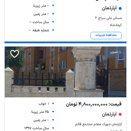
-- متر زیربنا
آپارتمان
-- متر زمین
مسکن ملی سراج 2
سال ساخت --
کرمانشاه
شماره طبقه: --
مشاهده جزییات
1 تصویر
قیمت: 4,800,000,000 تومان
1 خواب
65 متر زیربنا
آپارتمان
-- متر زمین
آپارتمان شهرک معلم مجتمع قائم
سال ساخت 1397