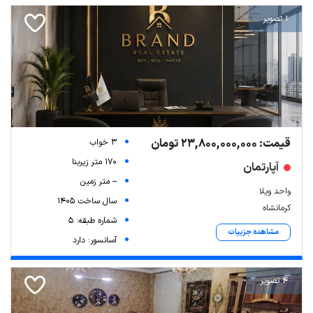
1 تصویر
قیمت: 23,800,000,000 تومان
3 خواب
170 متر زیربنا
آپارتمان
-- متر زمین
واحد ویلا
سال ساخت 1405
کرمانشاه
شماره طبقه: 5
مشاهده جزییات
آسانسور: دارد
4 تصویر