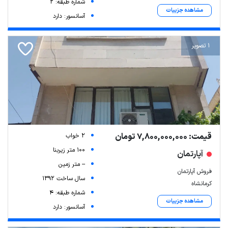
شماره طبقه: 2
مشاهده جزییات
آسانسور: دارد
1 تصویر
Leaflet
| Map data ©
ariamarz.com
قیمت: 7,800,000,000 تومان
2 خواب
100 متر زیربنا
آپارتمان
-- متر زمین
فروش آپارتمان
سال ساخت 1392
کرمانشاه
شماره طبقه: 4
مشاهده جزییات
آسانسور: دارد