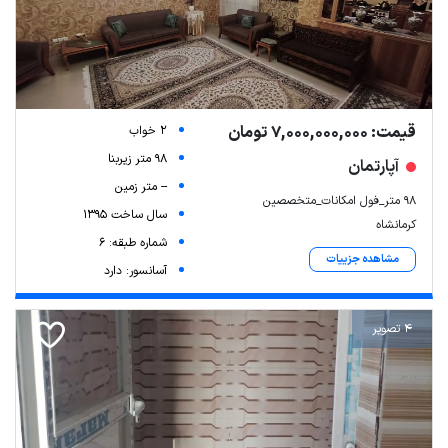
قیمت: 7,000,000,000 تومان
2 خواب
98 متر زیربنا
آپارتمان
-- متر زمین
۹۸ متر_فول امکانات_متخصصین
سال ساخت 1395
کرمانشاه
شماره طبقه: 6
مشاهده جزییات
آسانسور: دارد
4 تصویر