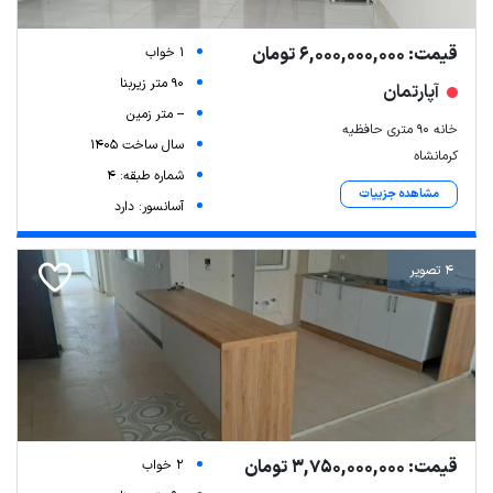
قیمت: 6,000,000,000 تومان
1 خواب
90 متر زیربنا
آپارتمان
-- متر زمین
خانه ۹۰ متری حافظیه
سال ساخت 1405
کرمانشاه
شماره طبقه: 4
مشاهده جزییات
آسانسور: دارد
4 تصویر
قیمت: 3,750,000,000 تومان
2 خواب