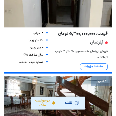
قیمت: 5,300,000,000 تومان
2 خواب
70 متر زیربنا
آپارتمان
-- متر زمین
فروش آپارتمان متخصصین ۷۰ متر ۲ خواب
سال ساخت 1389
کرمانشاه
شماره طبقه: همکف
مشاهده جزییات
4 تصویر
درخواست
نقشه
ملک