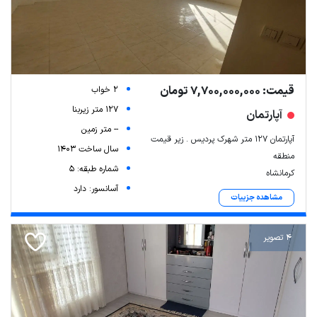
قیمت: 7,700,000,000 تومان
2 خواب
127 متر زیربنا
آپارتمان
-- متر زمین
آپارتمان ۱۲۷ متر شهرک پردیس . زیر قیمت
سال ساخت 1403
منطقه
شماره طبقه: 5
کرمانشاه
آسانسور: دارد
مشاهده جزییات
4 تصویر