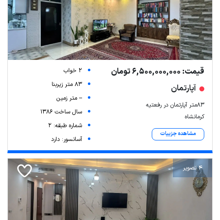
قیمت: 6,500,000,000 تومان
2 خواب
83 متر زیربنا
آپارتمان
-- متر زمین
83متر آپارتمان در رفعتیه
سال ساخت 1386
کرمانشاه
شماره طبقه: 2
مشاهده جزییات
آسانسور: دارد
4 تصویر