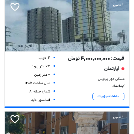
1 تصویر
قیمت: 4,000,000,000 تومان
2 خواب
73 متر زیربنا
آپارتمان
-- متر زمین
مسکن مهر پردیس
سال ساخت 1405
کرمانشاه
شماره طبقه: 8
مشاهده جزییات
آسانسور: دارد
1 تصویر