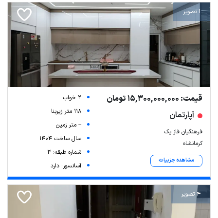
1 تصویر
قیمت: 15,300,000,000 تومان
2 خواب
118 متر زیربنا
آپارتمان
-- متر زمین
فرهنگیان فاز یک
سال ساخت 1404
کرمانشاه
شماره طبقه: 3
مشاهده جزییات
آسانسور: دارد
4 تصویر