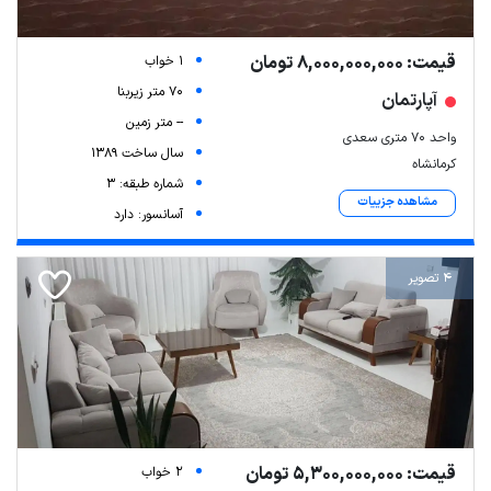
قیمت: 8,000,000,000 تومان
1 خواب
70 متر زیربنا
آپارتمان
-- متر زمین
واحد 70 متری سعدی
سال ساخت 1389
کرمانشاه
شماره طبقه: 3
مشاهده جزییات
آسانسور: دارد
4 تصویر
قیمت: 5,300,000,000 تومان
2 خواب