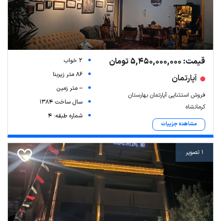
قیمت: 5,450,000,000 تومان
2 خواب
86 متر زیربنا
آپارتمان
-- متر زمین
فروش استثنایی آپارتمان بهارستان
سال ساخت 1384
کرمانشاه
شماره طبقه: 4
مشاهده جزییات
1 تصویر