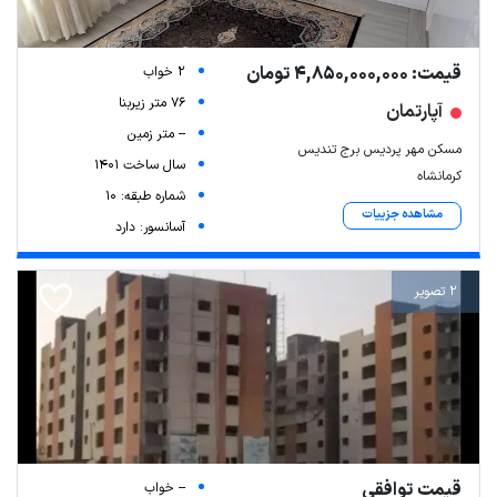
قیمت: 4,850,000,000 تومان
2 خواب
76 متر زیربنا
آپارتمان
-- متر زمین
مسکن مهر پردیس برج تندیس
سال ساخت 1401
کرمانشاه
شماره طبقه: 10
مشاهده جزییات
آسانسور: دارد
2 تصویر
قیمت توافقی
-- خواب