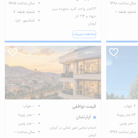
سال ساخت 1380
سال ساخت 1405
۱۱۳متر واحد کلید نخورده بین
شماره طبقه: 1
شماره طبقه: 7
جهاد و ۲۴ اذر
آسانسور: دارد
کرمان
مشاهده جزییات
1 تصویر
2 خواب
قیمت توافقی
-- خواب
82 متر زیربنا
-- متر زیربنا
آپارتمان
-- متر زمین
-- متر زمین
انجام تمامی امور ملکی در کرمان
سال ساخت 1377
سال ساخت --
کرمان