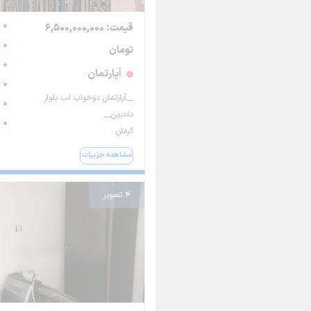
قیمت: 6,500,000,000
تومان
آپارتمان
__آپارتمان دوخواب لب بلوار
دادبین__
کرمان
مشاهده جزییات
4 تصویر