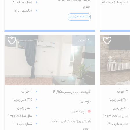
شماره طبقه: همکف
شماره طبقه: 8
جهرم
آسانسور: دارد
مشاهده جزییات
2 تصویر
2 خواب
قیمت: 4,950,000,000
2 خواب
170 متر زیربنا
135 متر زیربنا
تومان
-- متر زمین
-- متر زمین
آپارتمان
سال ساخت 1404
سال ساخت 1400
فروش ویژه واحد فول امکانات
شماره طبقه: 2
شماره طبقه: 1
جهرم