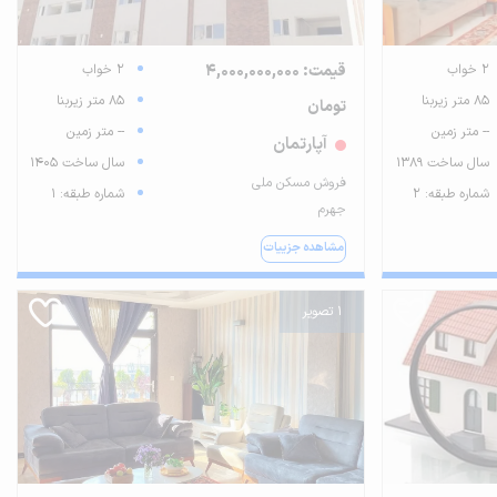
2 خواب
قیمت: 4,000,000,000
2 خواب
85 متر زیربنا
85 متر زیربنا
تومان
-- متر زمین
-- متر زمین
آپارتمان
سال ساخت 1389
سال ساخت 1405
فروش مسکن ملی
شماره طبقه: 2
شماره طبقه: 1
جهرم
مشاهده جزییات
1 تصویر