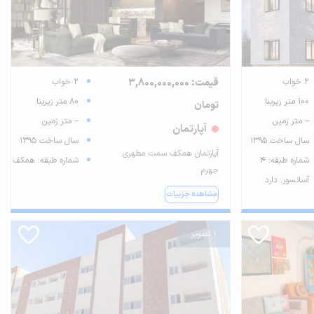
2 خواب
قیمت: 3,800,000,000
2 خواب
100 متر زیربنا
80 متر زیربنا
تومان
-- متر زمین
-- متر زمین
آپارتمان
سال ساخت 1395
سال ساخت 1395
آپارتمان همکف سمت مطهری
شماره طبقه: 4
شماره طبقه: همکف
جهرم
آسانسور: دارد
مشاهده جزییات
1 تصویر