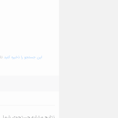
این جستجو را ذخیره کنید
تا 
نتایج مشابه جستجوی شما