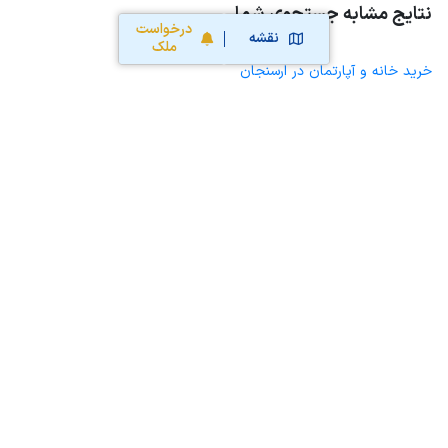
نتایج مشابه جستجوی شما
درخواست
نقشه
ملک
خرید خانه و آپارتمان در ارسنجان
خرید ویلا، خانه ویلایی و باغ ویلا در ارسنجان
خرید زمین و خانه کلنگی در ارسنجان
خرید مغازه، واحد تجاری، سوپرمارکت و کافه رستوران در ارسنجان
خرید دفتر کار، واحد اداری و مطب پزشکی در ارسنجان
خرید سوله، انبار، کارگاه، کارخانه، زمین کشاورزی و گلخانه در ارسنجان
محاسبه آنلاین حق کمیسیون املاک
محاسبه آنلاین قیمت
ملک
نقشه سایت
قوانین و شرایط استفاده
تبلیغات و