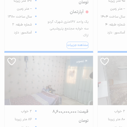
95 متر زیربنا
167 متر زیربنا
تومان
-- متر زمین
-- متر زمین
آپارتمان
سال ساخت 1404
سال ساخت 1380
یک واحد 167متری شهرک گردو
شماره طبقه: 4
شماره طبقه: 2
سه خوابه مجتمع پتروشیمی
آسانسور: دارد
آسانسور: دارد
اراک
مشاهده جزییات
4 تصویر
2 خواب
قیمت: 8,600,000,000
2 خواب
80 متر زیربنا
86 متر زیربنا
تومان