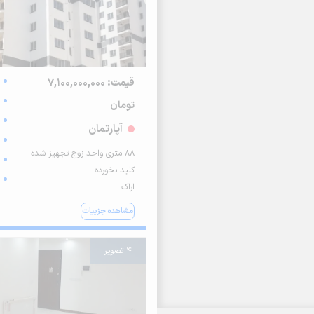
قیمت: 7,100,000,000
تومان
آپارتمان
88 متری واحد زوج تجهیز شده
کلید نخورده
اراک
مشاهده جزییات
4 تصویر