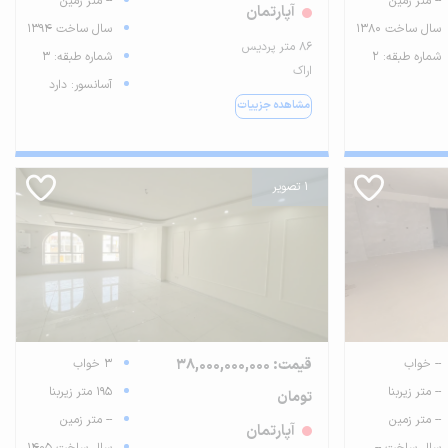
-- متر زمین
-- متر زمین
آپارتمان
سال ساخت 1380
سال ساخت 1394
۸۶ متر پردیس
شماره طبقه: 2
شماره طبقه: 3
اراک
آسانسور: دارد
مشاهده جزییات
1 تصویر
-- خواب
قیمت: 38,000,000,000
3 خواب
-- متر زیربنا
195 متر زیربنا
تومان
-- متر زمین
-- متر زمین
آپارتمان
سال ساخت --
سال ساخت 1405