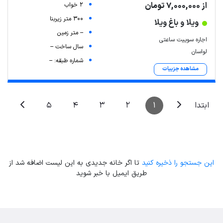
از 7,000,000 تومان
2 خواب
300 متر زیربنا
ویلا و باغ ویلا
-- متر زمین
اجاره سوییت ساعتی
سال ساخت --
لواسان
شماره طبقه: --
مشاهده جزییات
5
4
3
2
1
ابتدا
این جستجو را ذخیره کنید
تا اگر خانه جدیدی به این لیست اضافه شد از
طریق ایمیل با خبر شوید