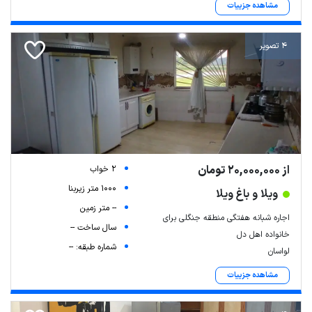
مشاهده جزییات
4 تصویر
از 20,000,000 تومان
2 خواب
1000 متر زیربنا
ویلا و باغ ویلا
-- متر زمین
اجاره شبانه هفتگی منطقه جنگلی برای
سال ساخت --
خانواده اهل دل
شماره طبقه: --
لواسان
مشاهده جزییات