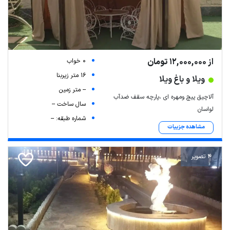
از 12,000,000 تومان
0 خواب
16 متر زیربنا
ویلا و باغ ویلا
-- متر زمین
آلاچیق پیچ ومهره ای ،پارچه سقف ضدآب
سال ساخت --
لواسان
شماره طبقه: --
مشاهده جزییات
4 تصویر