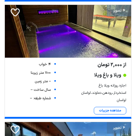
4 تصویر
از 2,000 تومان
4 خواب
700 متر زیربنا
ویلا و باغ ویلا
-- متر زمین
اجاره روزانه ویلا باغ
سال ساخت --
استخردار،رودهن،دماوند،لواسان
شماره طبقه: --
لواسان
مشاهده جزییات
4 تصویر