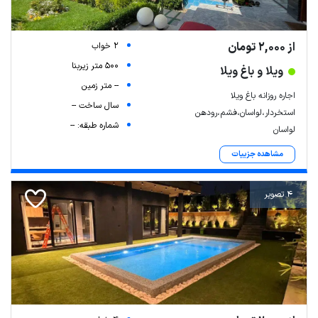
از 2,000 تومان
2 خواب
500 متر زیربنا
ویلا و باغ ویلا
-- متر زمین
اجاره روزانه باغ ویلا
سال ساخت --
استخردار،لواسان،فشم،رودهن
شماره طبقه: --
لواسان
مشاهده جزییات
4 تصویر