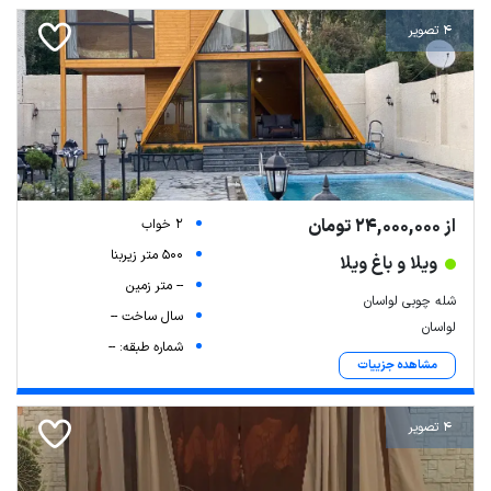
4 تصویر
از 24,000,000 تومان
2 خواب
500 متر زیربنا
ویلا و باغ ویلا
-- متر زمین
شله چوبی لواسان
سال ساخت --
لواسان
شماره طبقه: --
مشاهده جزییات
4 تصویر