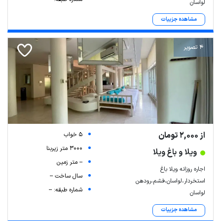
لواسان
مشاهده جزییات
4 تصویر
از 2,000 تومان
5 خواب
3000 متر زیربنا
ویلا و باغ ویلا
-- متر زمین
اجاره روزانه ویلا باغ
سال ساخت --
استخردار،لواسان،فشم،رودهن
شماره طبقه: --
لواسان
مشاهده جزییات