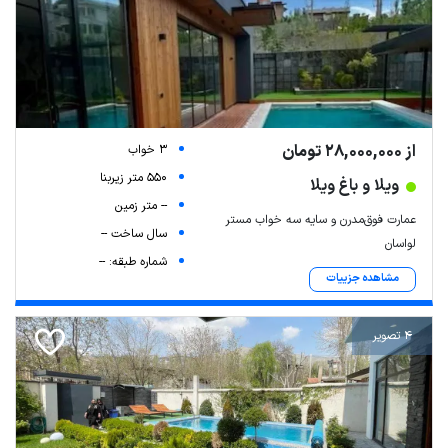
Leaflet
| Map data ©
ariamarz.com
از 28,000,000 تومان
3 خواب
550 متر زیربنا
ویلا و باغ ویلا
-- متر زمین
عمارت فوق‌مدرن و سایه سه خواب مستر
سال ساخت --
لواسان
شماره طبقه: --
مشاهده جزییات
4 تصویر