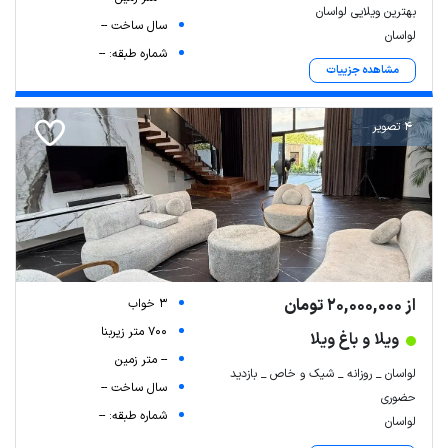
بهترین ویلایی لواسان
سال ساخت --
لواسان
شماره طبقه: --
مشاهده جزییات
4 تصویر
از 20,000,000 تومان
3 خواب
700 متر زیربنا
ویلا و باغ ویلا
-- متر زمین
لواسان _ روزانه _ شیک و خاص _ بازدید
سال ساخت --
حضوری
شماره طبقه: --
لواسان