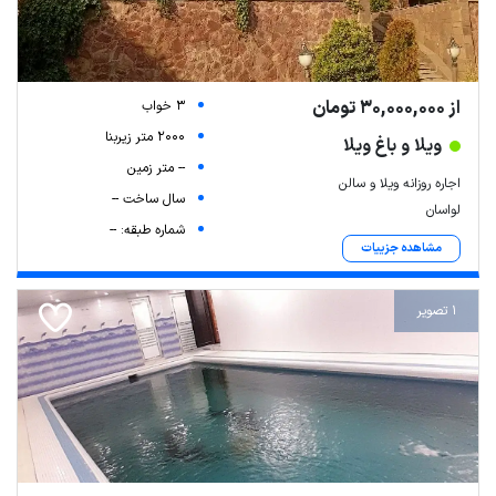
از 30,000,000 تومان
3 خواب
2000 متر زیربنا
ویلا و باغ ویلا
-- متر زمین
اجاره روزانه ویلا و سالن
سال ساخت --
لواسان
شماره طبقه: --
مشاهده جزییات
1 تصویر