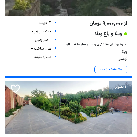
از 9,000,000 تومان
2 خواب
500 متر زیربنا
ویلا و باغ ویلا
-- متر زمین
اجاره روزانه_ هفتگی_ ویلا لواسان،فشم الو
سال ساخت --
ویلا
شماره طبقه: --
لواسان
مشاهده جزییات
1 تصویر