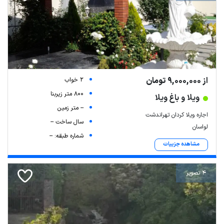
از 9,000,000 تومان
2 خواب
800 متر زیربنا
ویلا و باغ ویلا
-- متر زمین
اجاره ویلا کردان تهراندشت
سال ساخت --
لواسان
شماره طبقه: --
مشاهده جزییات
4 تصویر