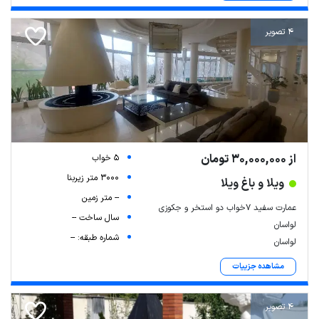
4 تصویر
از 30,000,000 تومان
5 خواب
3000 متر زیربنا
ویلا و باغ ویلا
-- متر زمین
عمارت سفید ۷خواب دو استخر و جکوزی
سال ساخت --
لواسان
شماره طبقه: --
لواسان
مشاهده جزییات
4 تصویر