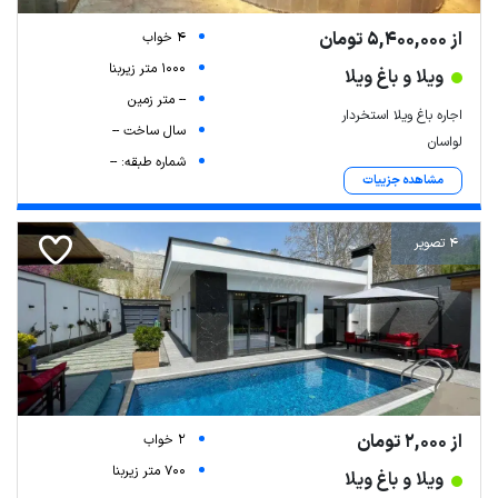
از 5,400,000 تومان
4 خواب
1000 متر زیربنا
ویلا و باغ ویلا
-- متر زمین
اجاره باغ ویلا استخردار
سال ساخت --
لواسان
شماره طبقه: --
مشاهده جزییات
4 تصویر
از 2,000 تومان
2 خواب
700 متر زیربنا
ویلا و باغ ویلا