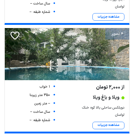
سال ساخت --
لواسان
شماره طبقه: --
مشاهده جزییات
4 تصویر
از 2,000 تومان
1 خواب
350 متر زیربنا
ویلا و باغ ویلا
-- متر زمین
دوبلکس ساحلی بالا کوه خنک
سال ساخت --
لواسان
شماره طبقه: --
مشاهده جزییات