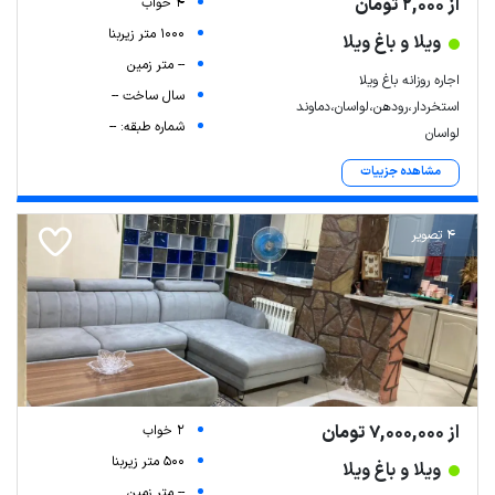
از 2,000 تومان
4 خواب
1000 متر زیربنا
ویلا و باغ ویلا
-- متر زمین
اجاره روزانه باغ ویلا
سال ساخت --
استخردار،رودهن،لواسان،دماوند
شماره طبقه: --
لواسان
مشاهده جزییات
4 تصویر
از 7,000,000 تومان
2 خواب
500 متر زیربنا
ویلا و باغ ویلا
-- متر زمین