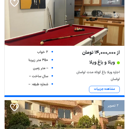
4 تصویر
از 14,000,000 تومان
2 خواب
350 متر زیربنا
ویلا و باغ ویلا
-- متر زمین
اجاره ویلا باغ کوتاه مدت لواسان
سال ساخت --
لواسان
شماره طبقه: --
مشاهده جزییات
2 تصویر