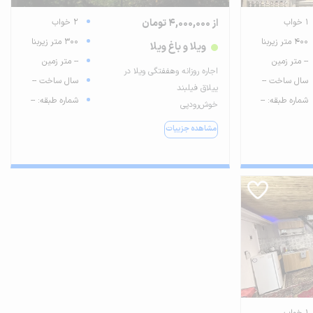
1 خواب
از 4,000,000 تومان
2 خواب
400 متر زیربنا
300 متر زیربنا
ویلا و باغ ویلا
-- متر زمین
-- متر زمین
اجاره روزانه وهففتگی ویلا در
سال ساخت --
سال ساخت --
ییلاق فیلبند
شماره طبقه: --
شماره طبقه: --
خوش‌رودپی
مشاهده جزییات
1 خواب