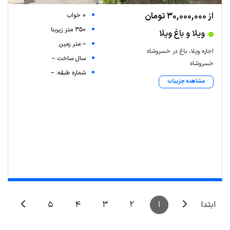
از 30,000,000 تومان
0 خواب
350 متر زیربنا
ویلا و باغ ویلا
-- متر زمین
اجاره ویلا، باغ در خسروشاه
سال ساخت --
خسروشاه
شماره طبقه: --
مشاهده جزییات
5
4
3
2
1
ابتدا