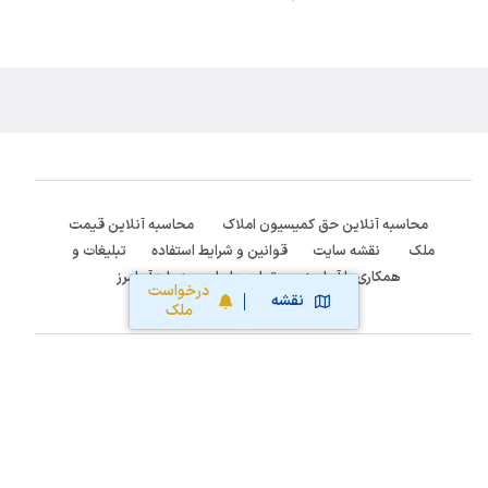
محاسبه آنلاین حق کمیسیون املاک
محاسبه آنلاین قیمت
ملک
نقشه سایت
قوانین و شرایط استفاده
تبلیغات و
همکاری با آریامرز
تماس با ما
درباره آریامرز
درخواست
نقشه
ملک
:Follow us
Aria Marz Real Estate Network
2020-2026 ©