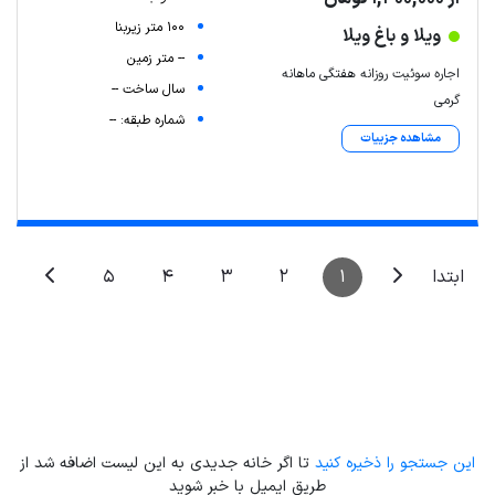
100 متر زیربنا
ویلا و باغ ویلا
-- متر زمین
اجاره سوئیت روزانه هفتگی ماهانه
سال ساخت --
گرمی
شماره طبقه: --
مشاهده جزییات
5
4
3
2
1
ابتدا
Leaflet
| Map data ©
ariamarz.com
این جستجو را ذخیره کنید
تا اگر خانه جدیدی به این لیست اضافه شد از
طریق ایمیل با خبر شوید