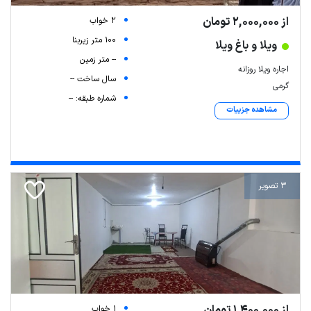
از 2,000,000 تومان
2 خواب
100 متر زیربنا
ویلا و باغ ویلا
-- متر زمین
اجاره ویلا روزانه
سال ساخت --
گرمی
شماره طبقه: --
مشاهده جزییات
3 تصویر
از 1,400,000 تومان
1 خواب