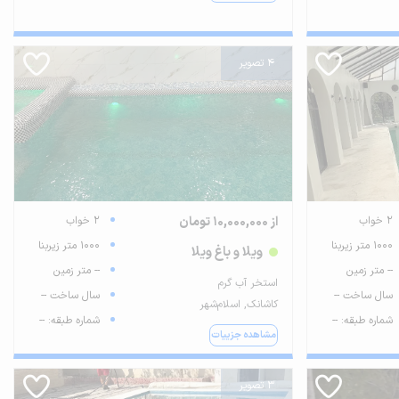
4 تصویر
2 خواب
از 10,000,000 تومان
2 خواب
1000 متر زیربنا
1000 متر زیربنا
ویلا و باغ ویلا
-- متر زمین
-- متر زمین
استخر آب گرم
سال ساخت --
سال ساخت --
کاشانک, اسلام‌شهر
شماره طبقه: --
شماره طبقه: --
مشاهده جزییات
3 تصویر