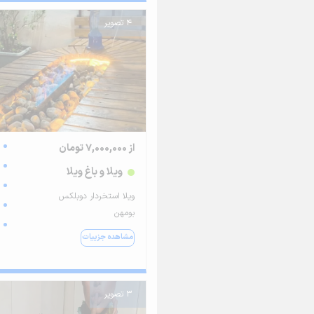
4 تصویر
از 7,000,000 تومان
ویلا و باغ ویلا
ویلا استخردار دوبلکس
بومهن
مشاهده جزییات
3 تصویر