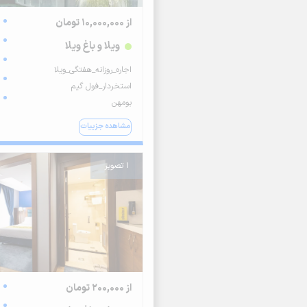
از 10,000,000 تومان
ویلا و باغ ویلا
اجاره_روزانه_هفتگی_ویلا
استخردار_فول گیم
بومهن
مشاهده جزییات
1 تصویر
از 200,000 تومان