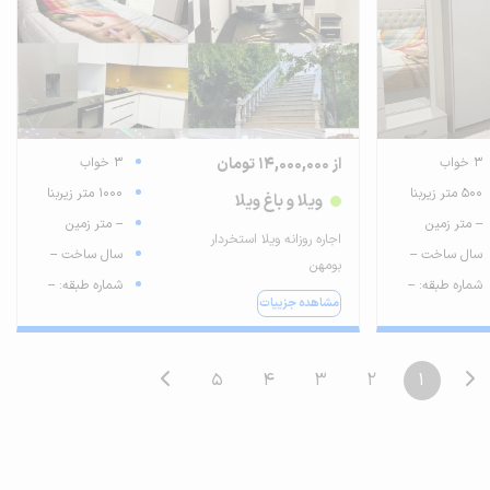
3 خواب
از 14,000,000 تومان
3 خواب
500 متر زیربنا
1000 متر زیربنا
ویلا و باغ ویلا
-- متر زمین
-- متر زمین
اجاره روزانه ویلا استخردار
سال ساخت --
سال ساخت --
بومهن
شماره طبقه: --
شماره طبقه: --
مشاهده جزییات
5
4
3
2
1