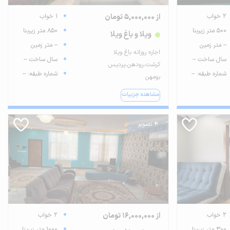
2 خواب
از 5,000,000 تومان
1 خواب
500 متر زیربنا
850 متر زیربنا
ویلا و باغ ویلا
-- متر زمین
-- متر زمین
اجاره روزانه باغ ویلا
سال ساخت --
سال ساخت --
کرشت،رودهن،پردیس
شماره طبقه: --
شماره طبقه: --
بومهن
مشاهده جزییات
4 تصویر
2 خواب
از 16,000,000 تومان
2 خواب
300 متر زیربنا
1000 متر زیربنا