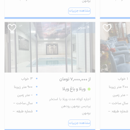
بومهن
مشاهده جزییات
4 تصویر
1 خواب
از 7,000,000 تومان
3 خواب
200 متر زیربنا
900 متر زیربنا
ویلا و باغ ویلا
-- متر زمین
-- متر زمین
اجاره کوتاه مدت ویلا با استخر
سال ساخت --
سال ساخت --
پردیس بومهن رودهن
شماره طبقه: --
شماره طبقه: --
بومهن
مشاهده جزییات