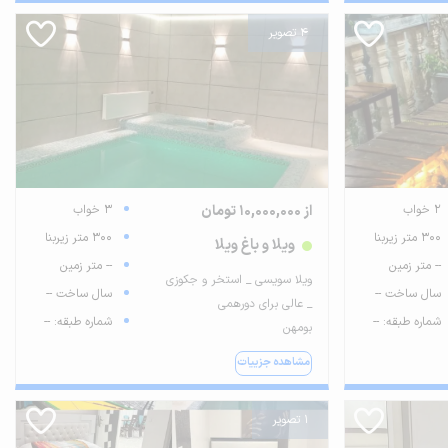
4 تصویر
2 خواب
از 10,000,000 تومان
3 خواب
300 متر زیربنا
300 متر زیربنا
ویلا و باغ ویلا
-- متر زمین
-- متر زمین
ویلا سویسی _ استخر و جکوزی
سال ساخت --
سال ساخت --
_ عالی برای دورهمی
شماره طبقه: --
شماره طبقه: --
بومهن
مشاهده جزییات
1 تصویر