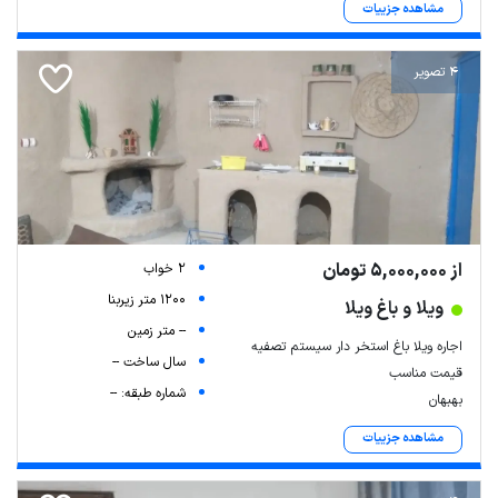
مشاهده جزییات
4 تصویر
از 5,000,000 تومان
2 خواب
1200 متر زیربنا
ویلا و باغ ویلا
-- متر زمین
اجاره ویلا باغ استخر دار سیستم تصفیه
سال ساخت --
قیمت مناسب
شماره طبقه: --
بهبهان
مشاهده جزییات