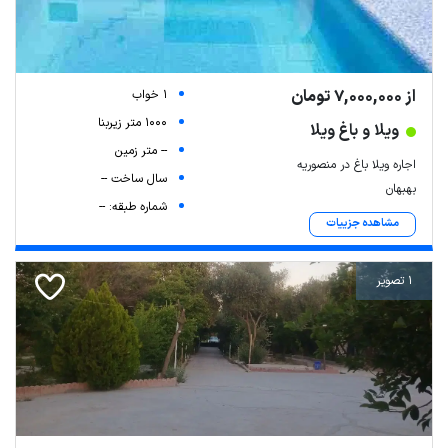
از 7,000,000 تومان
1 خواب
1000 متر زیربنا
ویلا و باغ ویلا
-- متر زمین
اجاره ویلا باغ در منصوریه
سال ساخت --
بهبهان
شماره طبقه: --
مشاهده جزییات
1 تصویر