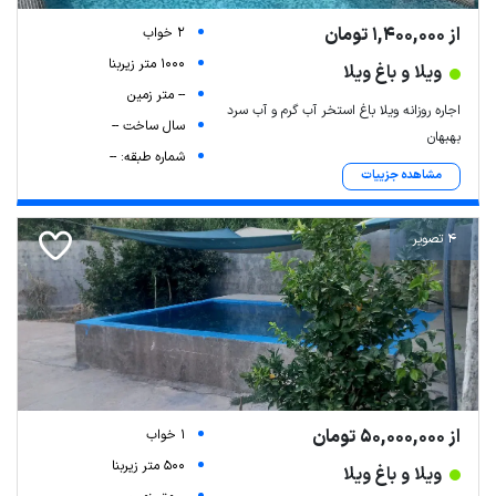
از 1,400,000 تومان
2 خواب
1000 متر زیربنا
ویلا و باغ ویلا
-- متر زمین
اجاره روزانه ویلا باغ استخر آب گرم و آب سرد
سال ساخت --
بهبهان
شماره طبقه: --
مشاهده جزییات
4 تصویر
از 50,000,000 تومان
1 خواب
500 متر زیربنا
ویلا و باغ ویلا