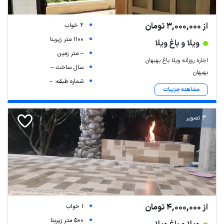
از 3,000,000 تومان
2 خواب
1100 متر زیربنا
ویلا و باغ ویلا
-- متر زمین
اجاره روزانه ویلا باغ بهبهان
سال ساخت --
بهبهان
شماره طبقه: --
مشاهده جزییات
3 تصویر
از 4,000,000 تومان
1 خواب
500 متر زیربنا