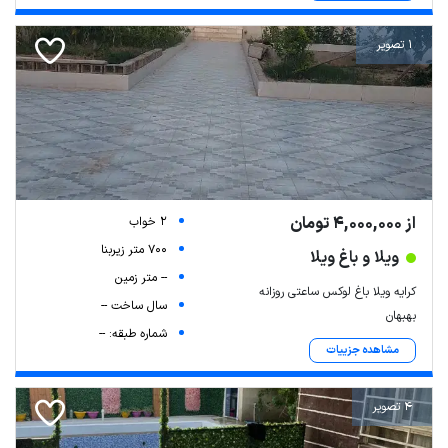
1 تصویر
از 4,000,000 تومان
2 خواب
700 متر زیربنا
ویلا و باغ ویلا
-- متر زمین
کرایه ویلا باغ لوکس ساعتی روزانه
سال ساخت --
بهبهان
شماره طبقه: --
مشاهده جزییات
4 تصویر