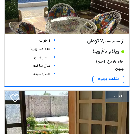
از 7,000,000 تومان
1 خواب
700 متر زیربنا
ویلا و باغ ویلا
-- متر زمین
اجاره ولا باغ (ارجان)
سال ساخت --
بهبهان
شماره طبقه: --
مشاهده جزییات
4 تصویر