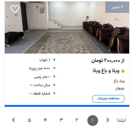
4 تصویر
از 200,000 تومان
1 خواب
1000 متر زیربنا
ویلا و باغ ویلا
-- متر زمین
ویلا باغ
سال ساخت --
بهبهان
شماره طبقه: --
مشاهده جزییات
5
4
3
2
1
ابتدا