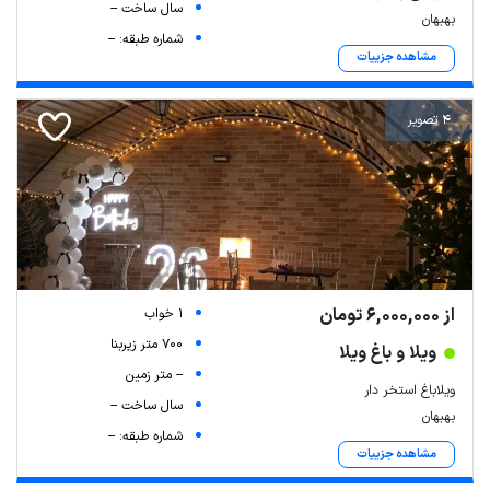
سال ساخت --
بهبهان
شماره طبقه: --
مشاهده جزییات
4 تصویر
از 6,000,000 تومان
1 خواب
700 متر زیربنا
ویلا و باغ ویلا
-- متر زمین
ویلاباغ استخر دار
سال ساخت --
بهبهان
شماره طبقه: --
مشاهده جزییات