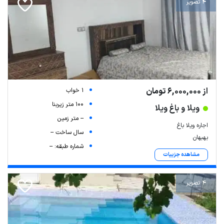
4 تصویر
از 6,000,000 تومان
1 خواب
100 متر زیربنا
ویلا و باغ ویلا
-- متر زمین
اجاره ویلا باغ
سال ساخت --
بهبهان
شماره طبقه: --
مشاهده جزییات
4 تصویر
Leaflet
| Map data ©
ariamarz.com