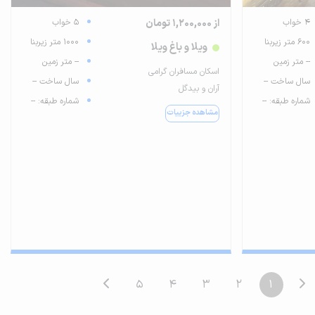
4 خواب
از 1,200,000 تومان
5 خواب
600 متر زیربنا
1000 متر زیربنا
ویلا و باغ ویلا
-- متر زمین
-- متر زمین
اسکان مسافران گرامی
سال ساخت --
سال ساخت --
آران و بیدگل
شماره طبقه: --
شماره طبقه: --
مشاهده جزییات
5
4
3
2
1