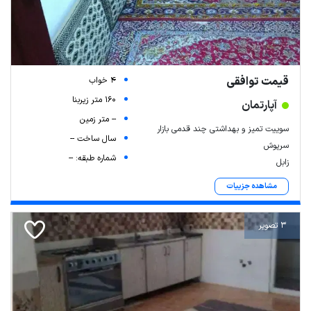
قیمت توافقی
4 خواب
160 متر زیربنا
آپارتمان
Leaflet
| Map data ©
ariamarz.com
-- متر زمین
سوییت تمیز و بهداشتی چند قدمی بازار
سال ساخت --
سرپوش
شماره طبقه: --
زابل
مشاهده جزییات
3 تصویر