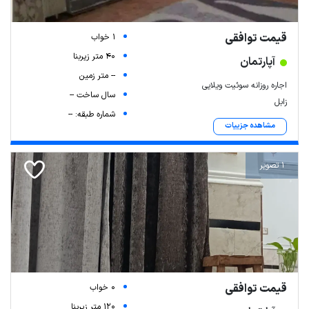
قیمت توافقی
1 خواب
40 متر زیربنا
آپارتمان
-- متر زمین
اجاره روزانه سوئیت ویلایی
سال ساخت --
زابل
شماره طبقه: --
مشاهده جزییات
1 تصویر
قیمت توافقی
0 خواب
120 متر زیربنا