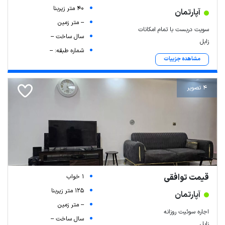
40 متر زیربنا
آپارتمان
-- متر زمین
سویت دربست با تمام امکانات
سال ساخت --
زابل
شماره طبقه: --
مشاهده جزییات
4 تصویر
قیمت توافقی
1 خواب
125 متر زیربنا
آپارتمان
-- متر زمین
اجاره سوئیت روزانه
سال ساخت --
زابل