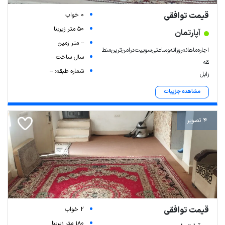
قیمت توافقی
0 خواب
50 متر زیربنا
آپارتمان
-- متر زمین
اجاره‌ماهانه‌روزانه‌وساعتی‌سوییت‌درامن‌ترین‌منط
سال ساخت --
قه‌
شماره طبقه: --
زابل
مشاهده جزییات
4 تصویر
قیمت توافقی
2 خواب
180 متر زیربنا