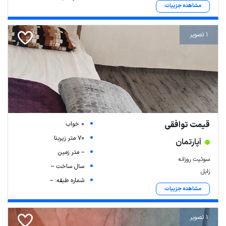
مشاهده جزییات
1 تصویر
قیمت توافقی
0 خواب
70 متر زیربنا
آپارتمان
-- متر زمین
سوئیت روزانه
سال ساخت --
زابل
شماره طبقه: --
مشاهده جزییات
1 تصویر