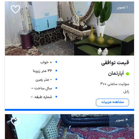
1 تصویر
قیمت توافقی
0 خواب
36 متر زیربنا
آپارتمان
-- متر زمین
سوئیت ساعتی 300
سال ساخت --
زابل
شماره طبقه: --
مشاهده جزییات
4 تصویر