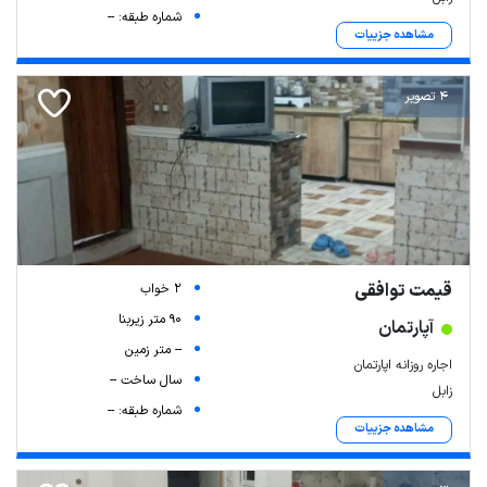
شماره طبقه: --
مشاهده جزییات
4 تصویر
قیمت توافقی
2 خواب
90 متر زیربنا
آپارتمان
-- متر زمین
اجاره روزانه اپارتمان
سال ساخت --
زابل
شماره طبقه: --
مشاهده جزییات