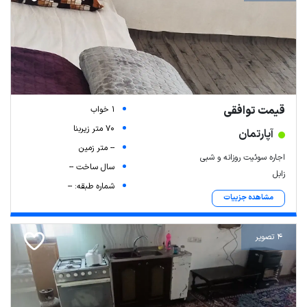
قیمت توافقی
1 خواب
70 متر زیربنا
آپارتمان
-- متر زمین
اجاره سوئیت روزانه و شبی
سال ساخت --
زابل
شماره طبقه: --
مشاهده جزییات
4 تصویر