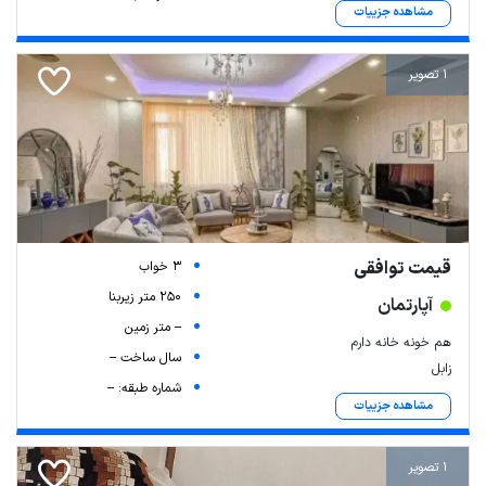
مشاهده جزییات
1 تصویر
قیمت توافقی
3 خواب
250 متر زیربنا
آپارتمان
-- متر زمین
هم خونه خانه دارم
سال ساخت --
زابل
شماره طبقه: --
مشاهده جزییات
1 تصویر