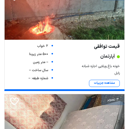
قیمت توافقی
2 خواب
500 متر زیربنا
آپارتمان
-- متر زمین
خونه باغ ویلایی اجاره شبانه
سال ساخت --
زابل
شماره طبقه: --
مشاهده جزییات
3 تصویر