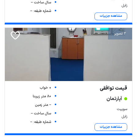
سال ساخت --
زابل
شماره طبقه: --
مشاهده جزییات
2 تصویر
قیمت توافقی
0 خواب
80 متر زیربنا
آپارتمان
-- متر زمین
سوییت
سال ساخت --
زابل
شماره طبقه: --
مشاهده جزییات