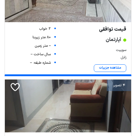
قیمت توافقی
2 خواب
80 متر زیربنا
آپارتمان
-- متر زمین
سوییت
سال ساخت --
زابل
شماره طبقه: --
مشاهده جزییات
4 تصویر