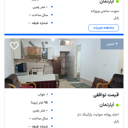
آپارتمان
-- متر زمین
سویت ساعتی وروزانه
سال ساخت --
زابل
شماره طبقه: --
مشاهده جزییات
4 تصویر
قیمت توافقی
1 خواب
95 متر زیربنا
آپارتمان
-- متر زمین
اجاره روزانه سوئیت پارکینگ دار
سال ساخت --
زابل
شماره طبقه: --