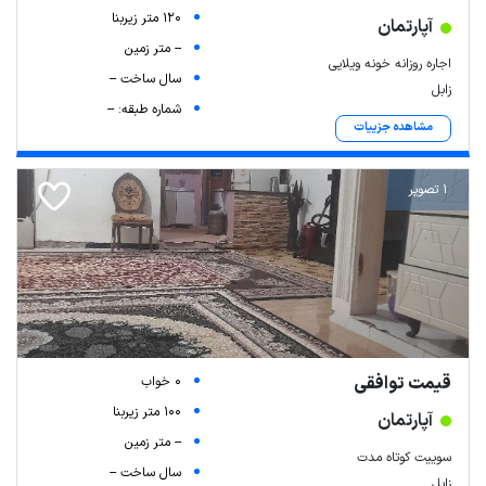
120 متر زیربنا
آپارتمان
-- متر زمین
اجاره روزانه خونه ویلایی
سال ساخت --
زابل
شماره طبقه: --
مشاهده جزییات
1 تصویر
قیمت توافقی
0 خواب
100 متر زیربنا
آپارتمان
-- متر زمین
سوییت کوتاه مدت
سال ساخت --
زابل