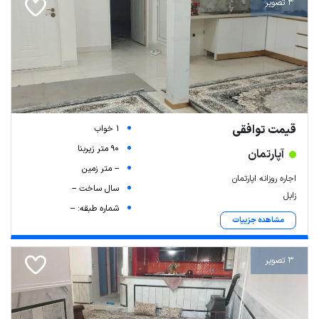
3 تصویر
قیمت توافقی
1 خواب
90 متر زیربنا
آپارتمان
-- متر زمین
اجاره روزانه اپارتمان
سال ساخت --
زابل
شماره طبقه: --
مشاهده جزییات
3 تصویر