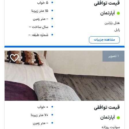
قیمت توافقی
5 خواب
15 متر زیربنا
آپارتمان
-- متر زمین
هتل پارتین
سال ساخت --
زابل
شماره طبقه: --
مشاهده جزییات
1 تصویر
قیمت توافقی
0 خواب
70 متر زیربنا
آپارتمان
-- متر زمین
سوئیت روزانه