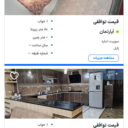
قیمت توافقی
1 خواب
80 متر زیربنا
آپارتمان
-- متر زمین
سوییت‌.اجاره
سال ساخت --
زابل
شماره طبقه: --
مشاهده جزییات
4 تصویر
قیمت توافقی
1 خواب