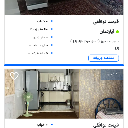
قیمت توافقی
0 خواب
40 متر زیربنا
آپارتمان
-- متر زمین
سوییت مجهز (داخل مرکز بازار زابل)
سال ساخت --
زابل
شماره طبقه: --
مشاهده جزییات
4 تصویر
قیمت توافقی
0 خواب