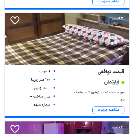
مشاهده جزییات
3 تصویر
قیمت توافقی
1 خواب
100 متر زیربنا
آپارتمان
-- متر زمین
سوییت همکف مرکزشهر تمیزوشیک
سال ساخت --
یزد
شماره طبقه: --
مشاهده جزییات
4 تصویر