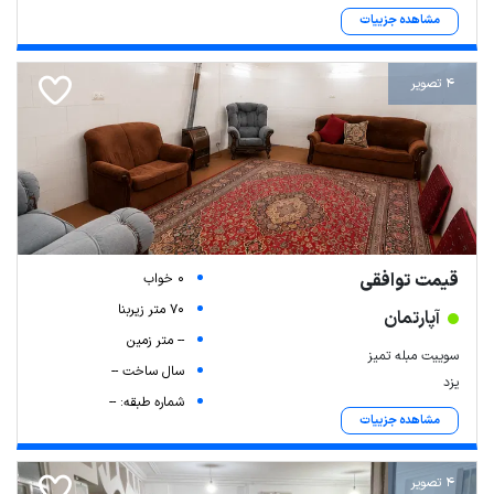
مشاهده جزییات
4 تصویر
قیمت توافقی
0 خواب
70 متر زیربنا
آپارتمان
-- متر زمین
سوییت مبله تمیز
سال ساخت --
یزد
شماره طبقه: --
مشاهده جزییات
4 تصویر