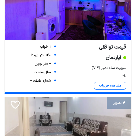
قیمت توافقی
1 خواب
120 متر زیربنا
آپارتمان
-- متر زمین
سوییت مبله تمیز (VIP)
سال ساخت --
یزد
شماره طبقه: --
مشاهده جزییات
4 تصویر