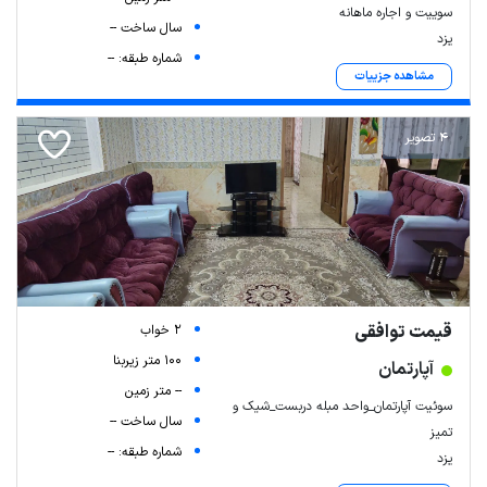
سوییت و اجاره ماهانه
سال ساخت --
یزد
شماره طبقه: --
مشاهده جزییات
4 تصویر
قیمت توافقی
2 خواب
100 متر زیربنا
آپارتمان
-- متر زمین
سوئیت آپارتمان_واحد مبله دربست_شیک و
سال ساخت --
تمیز
شماره طبقه: --
یزد