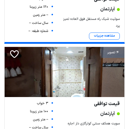
120 متر زیربنا
آپارتمان
-- متر زمین
سوئیت شیک راه مستقل فوق العاده تمیز
سال ساخت --
یزد
شماره طبقه: --
مشاهده جزییات
4 تصویر
قیمت توافقی
3 خواب
100 متر زیربنا
آپارتمان
-- متر زمین
سویت همکف سنتی کولرگازی دار اجاره
سال ساخت --