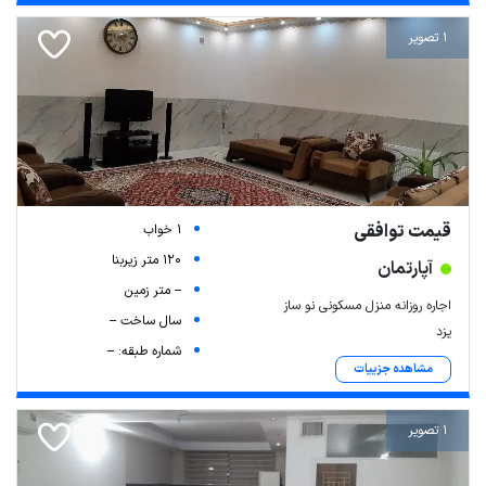
1 تصویر
قیمت توافقی
1 خواب
120 متر زیربنا
آپارتمان
-- متر زمین
اجاره روزانه منزل مسکونی نو ساز
سال ساخت --
یزد
شماره طبقه: --
مشاهده جزییات
1 تصویر