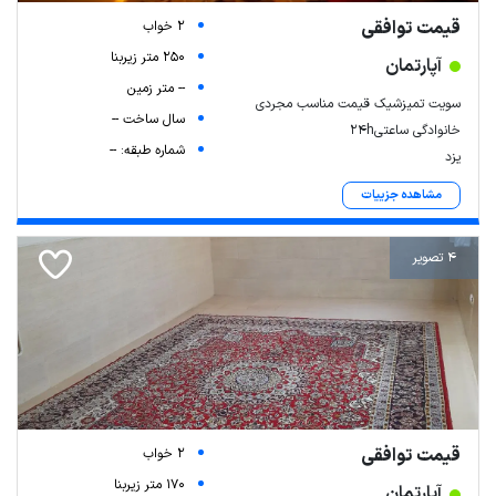
قیمت توافقی
2 خواب
250 متر زیربنا
آپارتمان
-- متر زمین
سویت تمیزشیک قیمت مناسب مجردی
سال ساخت --
خانوادگی ساعتی24h
شماره طبقه: --
یزد
مشاهده جزییات
4 تصویر
قیمت توافقی
2 خواب
170 متر زیربنا
آپارتمان