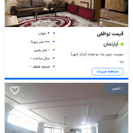
قیمت توافقی
2 خواب
100 متر زیربنا
آپارتمان
-- متر زمین
سوییت بدون پله دوخوابه (مرکز شهر)
سال ساخت --
یزد
شماره طبقه: --
مشاهده جزییات
1 تصویر