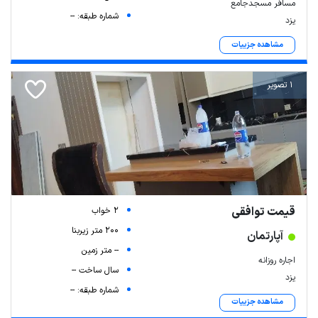
مسافر مسجدجامع
شماره طبقه: --
یزد
مشاهده جزییات
1 تصویر
قیمت توافقی
2 خواب
200 متر زیربنا
آپارتمان
-- متر زمین
اجاره روزانه
سال ساخت --
یزد
شماره طبقه: --
مشاهده جزییات