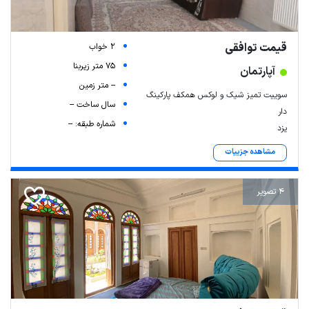
قیمت توافقی
2 خواب
75 متر زیربنا
آپارتمان
-- متر زمین
سوییت تمیز شیک و لوکس همکف پارکینگ
سال ساخت --
دار
شماره طبقه: --
یزد
مشاهده جزییات
4 تصویر