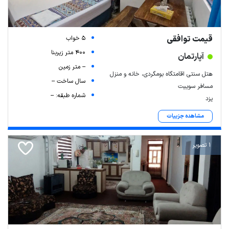
قیمت توافقی
5 خواب
400 متر زیربنا
آپارتمان
-- متر زمین
هتل سنتی اقامتگاه بومگردی، خانه و منزل
سال ساخت --
مسافر سوییت
شماره طبقه: --
یزد
مشاهده جزییات
1 تصویر