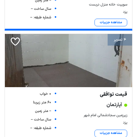
-- متر زمین
سوییت خانه منزل دربست
سال ساخت --
یزد
شماره طبقه: --
مشاهده جزییات
4 تصویر
قیمت توافقی
0 خواب
60 متر زیربنا
آپارتمان
-- متر زمین
زیرزمین سجادشمالی امام شهر
سال ساخت --
یزد
شماره طبقه: --
مشاهده جزییات