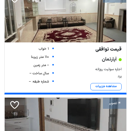
قیمت توافقی
1 خواب
110 متر زیربنا
آپارتمان
-- متر زمین
اجاره سوئیت روزانه
سال ساخت --
یزد
شماره طبقه: --
مشاهده جزییات
4 تصویر