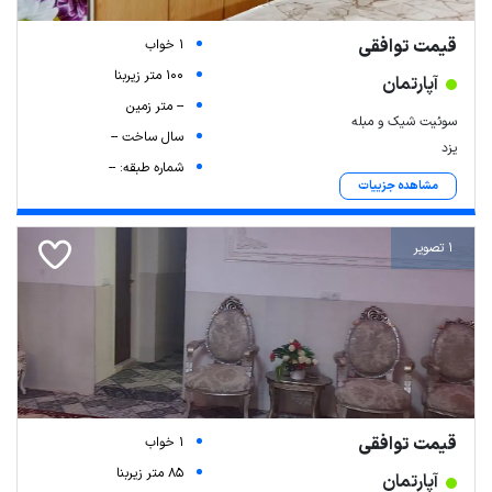
قیمت توافقی
1 خواب
100 متر زیربنا
آپارتمان
-- متر زمین
سوئیت شیک و مبله
سال ساخت --
یزد
شماره طبقه: --
مشاهده جزییات
1 تصویر
قیمت توافقی
1 خواب
85 متر زیربنا
آپارتمان