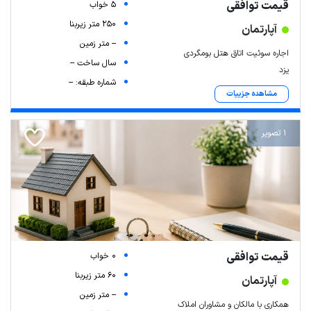
قیمت توافقی
5 خواب
250 متر زیربنا
آپارتمان
-- متر زمین
اجاره سوئیت اتاق هتل بومگردی
سال ساخت --
یزد
شماره طبقه: --
مشاهده جزییات
1 تصویر
قیمت توافقی
0 خواب
60 متر زیربنا
آپارتمان
-- متر زمین
همکاری با مالکان و مشاوران املاک