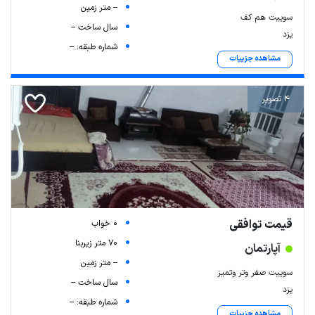
-- متر زمین
سوییت هم کف
سال ساخت --
یزد
شماره طبقه: --
مشاهده جزییات
4 تصویر
قیمت توافقی
0 خواب
70 متر زیربنا
آپارتمان
-- متر زمین
سوییت صفر وتر وتمیز
سال ساخت --
یزد
شماره طبقه: --
مشاهده جزییات