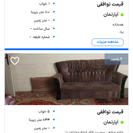
قیمت توافقی
1 خواب
100 متر زیربنا
آپارتمان
-- متر زمین
همخانه
سال ساخت --
یزد
شماره طبقه: --
مشاهده جزییات
4 تصویر
قیمت توافقی
5 خواب
844 متر زیربنا
آپارتمان
-- متر زمین
خانه ویلاهی سوییت اتاق انواع مختلف با