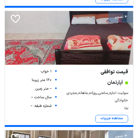
4 تصویر
قیمت توافقی
1 خواب
120 متر زیربنا
آپارتمان
-- متر زمین
سوئیت اجاره_ساعتی_روزانه_ماهانه_مجردی
سال ساخت --
خانوادگی
شماره طبقه: --
یزد
مشاهده جزییات
4 تصویر