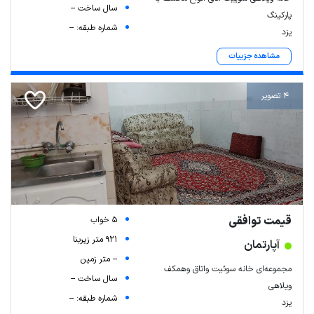
سال ساخت --
پارکینگ
شماره طبقه: --
یزد
مشاهده جزییات
4 تصویر
قیمت توافقی
5 خواب
921 متر زیربنا
آپارتمان
-- متر زمین
مجموعه‌ای خانه سوئیت واتاق وهمکف
سال ساخت --
ویلاهی
شماره طبقه: --
یزد