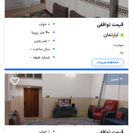
قیمت توافقی
0 خواب
40 متر زیربنا
آپارتمان
-- متر زمین
سوئیت
سال ساخت --
یزد
شماره طبقه: --
مشاهده جزییات
4 تصویر
قیمت توافقی
1 خواب