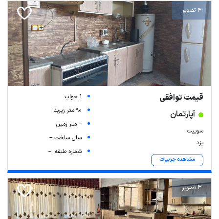
4 تصویر
قیمت توافقی
1 خواب
90 متر زیربنا
آپارتمان
-- متر زمین
سوییت
سال ساخت --
یزد
شماره طبقه: --
مشاهده جزییات
3 تصویر