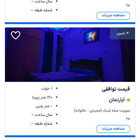
سال ساخت --
یزد
شماره طبقه: --
مشاهده جزییات
4 تصویر
قیمت توافقی
1 خواب
120 متر زیربنا
آپارتمان
-- متر زمین
سوییت مبله شیک (مجردی ، خانواده)
سال ساخت --
یزد
شماره طبقه: --
مشاهده جزییات