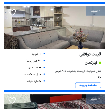
2 تصویر
قیمت توافقی
1 خواب
90 متر زیربنا
آپارتمان
-- متر زمین
منزل سوئیت دربست یکخوابه ۸۰۰ تومن
سال ساخت --
یزد
شماره طبقه: --
مشاهده جزییات
4 تصویر