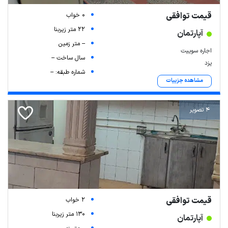
قیمت توافقی
0 خواب
22 متر زیربنا
آپارتمان
-- متر زمین
اجاره سوییت
سال ساخت --
یزد
شماره طبقه: --
مشاهده جزییات
4 تصویر
قیمت توافقی
2 خواب
130 متر زیربنا
آپارتمان