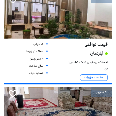
قیمت توافقی
5 خواب
400 متر زیربنا
آپارتمان
-- متر زمین
اقامتگاه بومگردی شاخه نبات یزد
سال ساخت --
یزد
شماره طبقه: --
مشاهده جزییات
4 تصویر