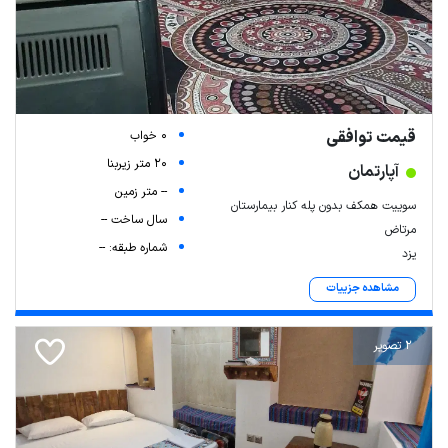
قیمت توافقی
0 خواب
20 متر زیربنا
آپارتمان
-- متر زمین
سوییت همکف بدون پله کنار بیمارستان
سال ساخت --
مرتاض
شماره طبقه: --
یزد
مشاهده جزییات
2 تصویر