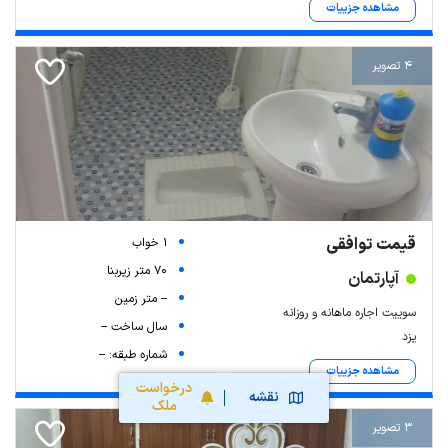
مشاهده جزییات
4 تصویر
قیمت توافقی
1 خواب
70 متر زیربنا
آپارتمان
-- متر زمین
سوییت اجاره ماهانه و روزانه
سال ساخت --
یزد
شماره طبقه: --
مشاهده جزییات
درخواست
نقشه
ملک
3 تصویر