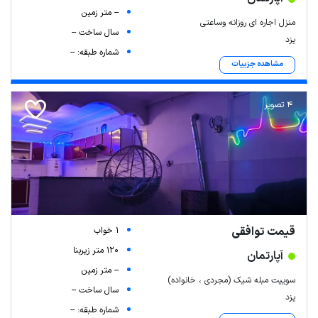
-- متر زمین
منزل اجاره ای روزانه وساعتی
سال ساخت --
یزد
شماره طبقه: --
مشاهده جزییات
4 تصویر
قیمت توافقی
1 خواب
120 متر زیربنا
آپارتمان
-- متر زمین
سوییت مبله شیک (مجردی ، خانواده)
سال ساخت --
یزد
شماره طبقه: --