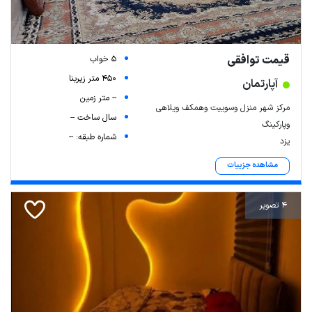
قیمت توافقی
5 خواب
450 متر زیربنا
آپارتمان
-- متر زمین
مرکز شهر منزل وسوییت وهمکف ویلاهی
سال ساخت --
وپارکینگ
شماره طبقه: --
یزد
مشاهده جزییات
Leaflet
| Map data ©
ariamarz.com
4 تصویر