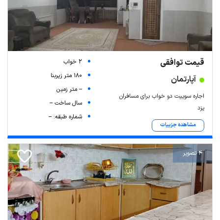
قیمت توافقی
2 خواب
180 متر زیربنا
آپارتمان
-- متر زمین
اجاره سوییت دو خواب برای مسافران
سال ساخت --
یزد
شماره طبقه: --
مشاهده جزییات
4 تصویر