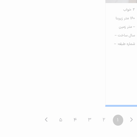
2 خواب
160 متر زیربنا
-- متر زمین
سال ساخت --
شماره طبقه: --
5
4
3
2
1