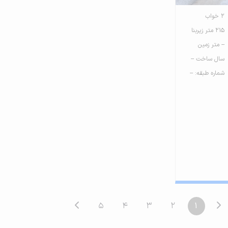
2 خواب
215 متر زیربنا
-- متر زمین
سال ساخت --
شماره طبقه: --
5
4
3
2
1