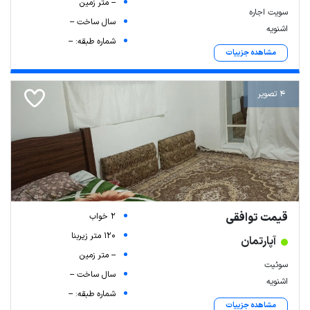
-- متر زمین
سویت اجاره
سال ساخت --
اشنویه
شماره طبقه: --
مشاهده جزییات
4 تصویر
قیمت توافقی
2 خواب
120 متر زیربنا
آپارتمان
-- متر زمین
سوئیت
سال ساخت --
اشنویه
شماره طبقه: --
مشاهده جزییات