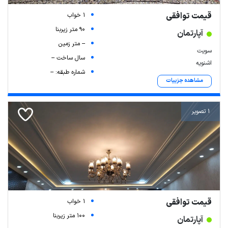
قیمت توافقی
1 خواب
90 متر زیربنا
آپارتمان
-- متر زمین
سویت
سال ساخت --
اشنویه
شماره طبقه: --
مشاهده جزییات
1 تصویر
قیمت توافقی
1 خواب
100 متر زیربنا
آپارتمان