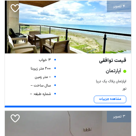
4 تصویر
قیمت توافقی
3 خواب
200 متر زیربنا
آپارتمان
-- متر زمین
اپارتمان پلاک یک دریا
سال ساخت --
نور
شماره طبقه: --
مشاهده جزییات
3 تصویر