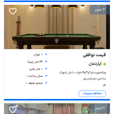
4 تصویر
قیمت توافقی
1 خواب
66 متر زیربنا
آپارتمان
-- متر زمین
ویلاسوییت۱و۲و۳و۴خواب داخل شهرک
سال ساخت --
ساحلی تمیشان،نور
شماره طبقه: --
نور
مشاهده جزییات
4 تصویر