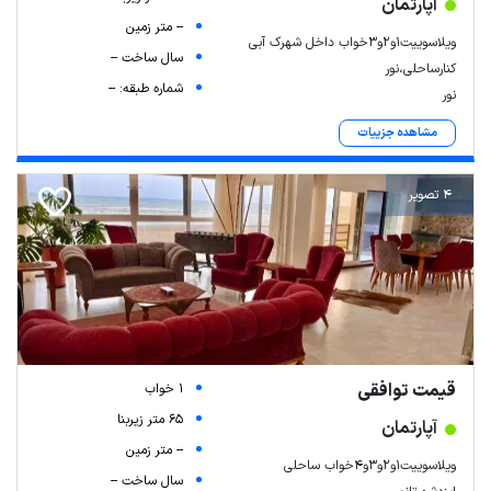
آپارتمان
-- متر زمین
ویلاسوییت۱و۲و۳خواب داخل شهرک آبی
سال ساخت --
کنارساحلی،نور
شماره طبقه: --
نور
مشاهده جزییات
4 تصویر
قیمت توافقی
1 خواب
65 متر زیربنا
آپارتمان
-- متر زمین
ویلاسوییت۱و۲و۳و۴خواب ساحلی
سال ساخت --