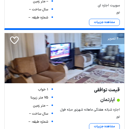
-- متر زمین
سوییت اجاره ای
سال ساخت --
نور
شماره طبقه: --
مشاهده جزییات
2 تصویر
قیمت توافقی
1 خواب
75 متر زیربنا
آپارتمان
-- متر زمین
اجاره شبانه هفتگی ماهانه شهرنور مبله فول
سال ساخت --
نور
شماره طبقه: --
مشاهده جزییات