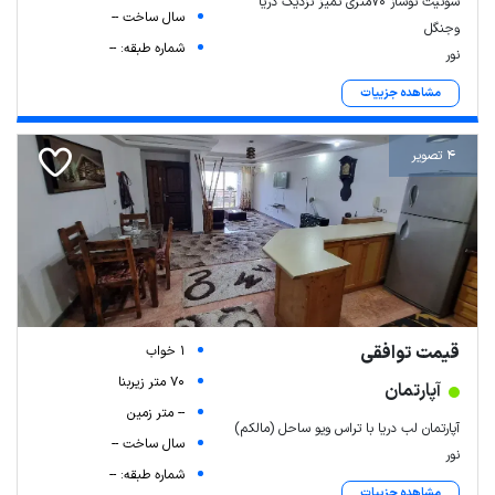
سوئیت نوساز ۷۰متری تمیز نزدیک دریا
سال ساخت --
وجنگل
شماره طبقه: --
نور
مشاهده جزییات
4 تصویر
قیمت توافقی
1 خواب
70 متر زیربنا
آپارتمان
-- متر زمین
آپارتمان لب دریا با تراس ویو ساحل (مالکم)
سال ساخت --
نور
شماره طبقه: --
مشاهده جزییات