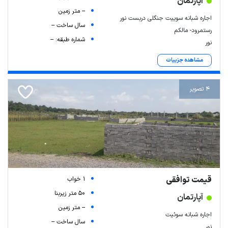
آپارتمان
-- متر زمین
اجاره شبانه سوییت جنگلی دربست نور
سال ساخت --
رستمرود- مالکم
شماره طبقه: --
نور
مشاهده جزییات
4 تصویر
قیمت توافقی
1 خواب
50 متر زیربنا
آپارتمان
-- متر زمین
اجاره شبانه سوئیت
سال ساخت --
نور