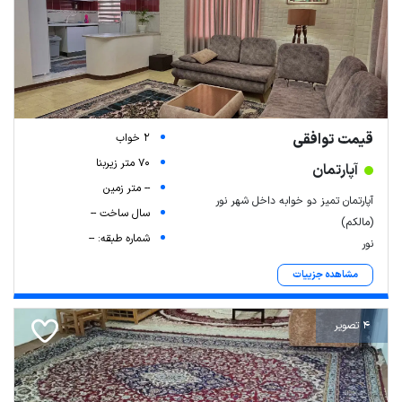
قیمت توافقی
2 خواب
70 متر زیربنا
آپارتمان
-- متر زمین
آپارتمان تمیز دو خوابه داخل شهر نور
سال ساخت --
(مالکم)
شماره طبقه: --
نور
مشاهده جزییات
4 تصویر