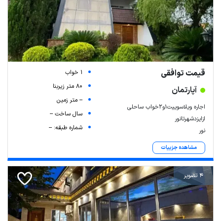
قیمت توافقی
1 خواب
80 متر زیربنا
آپارتمان
-- متر زمین
اجاره ویلاسوییت۱و۲خواب ساحلی
سال ساخت --
ازایزدشهرتانور
شماره طبقه: --
نور
مشاهده جزییات
4 تصویر