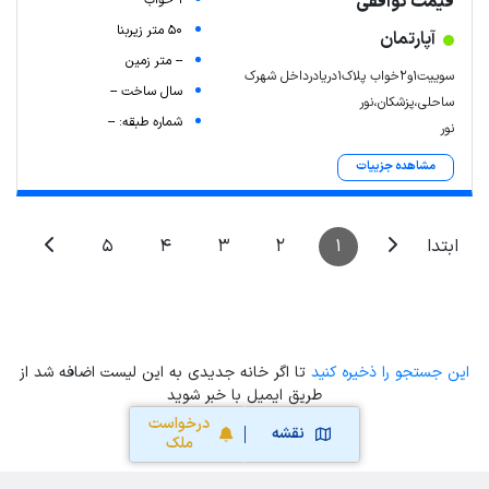
قیمت توافقی
1 خواب
50 متر زیربنا
آپارتمان
-- متر زمین
سوییت۱و۲خواب پلاک۱دریادرداخل شهرک
سال ساخت --
ساحلی،پزشکان،نور
شماره طبقه: --
نور
مشاهده جزییات
5
4
3
2
1
ابتدا
این جستجو را ذخیره کنید
تا اگر خانه جدیدی به این لیست اضافه شد از
طریق ایمیل با خبر شوید
درخواست
نقشه
ملک