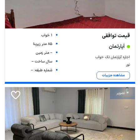
قیمت توافقی
1 خواب
85 متر زیربنا
آپارتمان
-- متر زمین
اجاره آپارتمان تک خواب
سال ساخت --
نور
شماره طبقه: --
مشاهده جزییات
4 تصویر