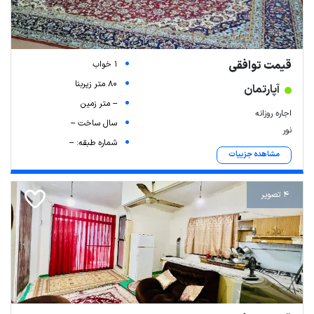
قیمت توافقی
1 خواب
80 متر زیربنا
آپارتمان
-- متر زمین
اجاره روزانه
سال ساخت --
نور
شماره طبقه: --
مشاهده جزییات
4 تصویر