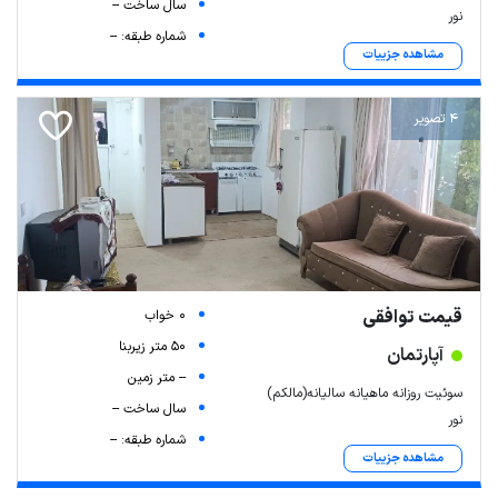
سال ساخت --
نور
شماره طبقه: --
مشاهده جزییات
4 تصویر
قیمت توافقی
0 خواب
50 متر زیربنا
آپارتمان
-- متر زمین
سوئیت روزانه ماهیانه سالیانه(مالکم)
سال ساخت --
نور
شماره طبقه: --
مشاهده جزییات