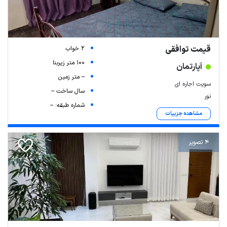
قیمت توافقی
2 خواب
100 متر زیربنا
آپارتمان
-- متر زمین
سویت اجاره ای
سال ساخت --
نور
شماره طبقه: --
مشاهده جزییات
4 تصویر