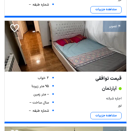
شماره طبقه: --
مشاهده جزییات
4 تصویر
قیمت توافقی
2 خواب
95 متر زیربنا
آپارتمان
-- متر زمین
اجاره شبانه
سال ساخت --
نور
شماره طبقه: --
مشاهده جزییات