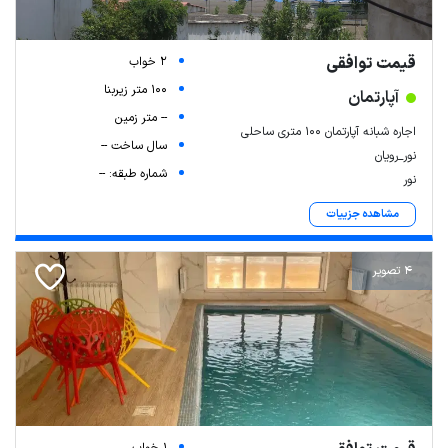
قیمت توافقی
2 خواب
100 متر زیربنا
آپارتمان
-- متر زمین
اجاره شبانه آپارتمان ۱۰۰ متری ساحلی
سال ساخت --
نور_رویان
شماره طبقه: --
نور
مشاهده جزییات
4 تصویر