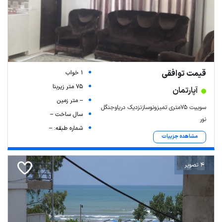
قیمت توافقی
1 خواب
75 متر زیربنا
آپارتمان
-- متر زمین
سوییت ۷۵متری تمیزونوسازنزدیک دریاوجنگل
سال ساخت --
نور
شماره طبقه: --
مشاهده جزییات
4 تصویر