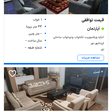
قیمت توافقی
1 خواب
33 متر زیربنا
آپارتمان
-- متر زمین
اجاره ویلاسوییت تکخواب ودوخواب ساحلی
سال ساخت --
ایزدشهر،نور
شماره طبقه: --
نور
مشاهده جزییات
4 تصویر