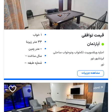
قیمت توافقی
1 خواب
33 متر زیربنا
آپارتمان
-- متر زمین
اجاره ویلاسوییت تکخواب ودوخواب ساحلی
سال ساخت --
ایزدشهر،نور
شماره طبقه: --
نور
مشاهده جزییات
4 تصویر