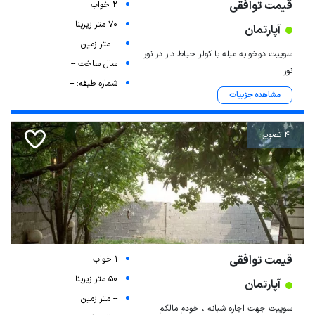
قیمت توافقی
2 خواب
70 متر زیربنا
آپارتمان
-- متر زمین
سوییت دوخوابه مبله با کولر حیاط دار در نور
سال ساخت --
نور
شماره طبقه: --
مشاهده جزییات
4 تصویر
قیمت توافقی
1 خواب
50 متر زیربنا
آپارتمان
-- متر زمین
سوییت جهت اجاره شبانه ، خودم مالکم