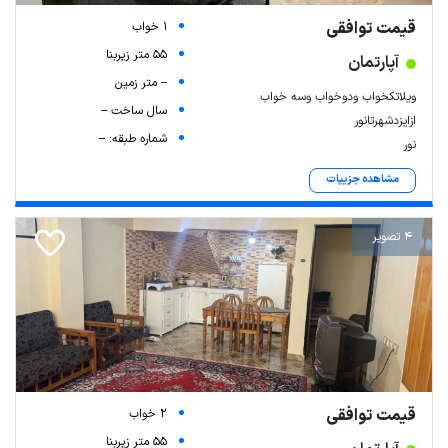
قیمت توافقی
1 خواب
55 متر زیربنا
آپارتمان
-- متر زمین
ویلاتکخواب ودوخواب وسه خواب
سال ساخت --
ازایزدشهرتانور
شماره طبقه: --
نور
مشاهده جزییات
4 تصویر
قیمت توافقی
2 خواب
55 متر زیربنا