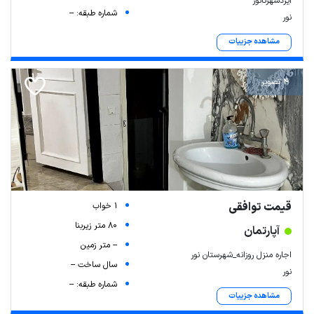
ایزدشهرتانور
شماره طبقه: --
نور
مشاهده جزییات
4 تصویر
قیمت توافقی
1 خواب
80 متر زیربنا
آپارتمان
-- متر زمین
اجاره منزل روزانه_شهرستان نور
سال ساخت --
نور
شماره طبقه: --
مشاهده جزییات