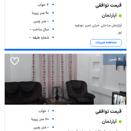
قیمت توافقی
2 خواب
90 متر زیربنا
آپارتمان
-- متر زمین
آپارتمان ساحلی خیلی تمیز دونفره
سال ساخت --
نور
شماره طبقه: --
مشاهده جزییات
4 تصویر
قیمت توافقی
1 خواب
70 متر زیربنا
آپارتمان
-- متر زمین