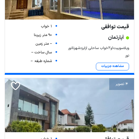
قیمت توافقی
1 خواب
90 متر زیربنا
آپارتمان
-- متر زمین
ویلاسوییت۱و۲خواب ساحلی ازایزدشهرتانور
سال ساخت --
نور
شماره طبقه: --
مشاهده جزییات
4 تصویر
1 خواب