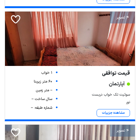
4 تصویر
قیمت توافقی
1 خواب
60 متر زیربنا
آپارتمان
-- متر زمین
سوئیت تک خواب دربست
سال ساخت --
نور
شماره طبقه: --
مشاهده جزییات
4 تصویر