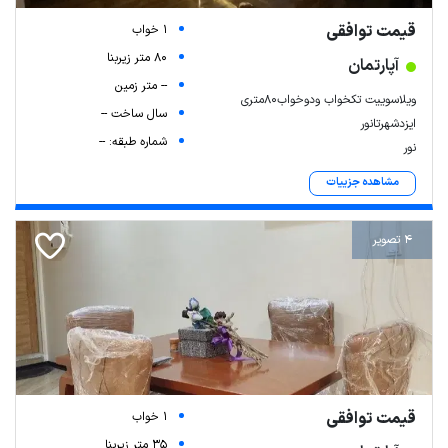
قیمت توافقی
1 خواب
80 متر زیربنا
آپارتمان
-- متر زمین
ویلاسوییت تکخواب ودوخواب۸۰متری
سال ساخت --
ایزدشهرتانور
شماره طبقه: --
نور
مشاهده جزییات
4 تصویر
قیمت توافقی
1 خواب
35 متر زیربنا