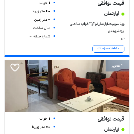
قیمت توافقی
1 خواب
40 متر زیربنا
آپارتمان
-- متر زمین
ویلاسوییت،آپارتمان۱و۲و۳خواب ساحلی
سال ساخت --
ایزدشهرتانور
شماره طبقه: --
نور
مشاهده جزییات
2 تصویر
قیمت توافقی
1 خواب
50 متر زیربنا
آپارتمان