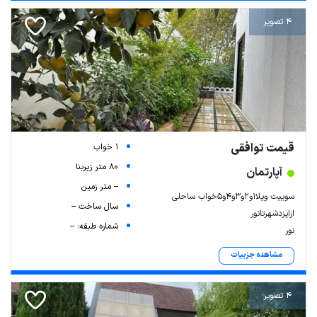
4 تصویر
قیمت توافقی
1 خواب
80 متر زیربنا
آپارتمان
-- متر زمین
سوییت ویلا۱و۲و۳و۴و۵خواب ساحلی
سال ساخت --
ازایزدشهرتانور
شماره طبقه: --
نور
مشاهده جزییات
4 تصویر