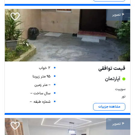
4 تصویر
قیمت توافقی
2 خواب
95 متر زیربنا
آپارتمان
-- متر زمین
سوییت
سال ساخت --
نور
شماره طبقه: --
مشاهده جزییات
4 تصویر