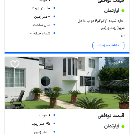
قیمت توافقی
60 متر زیربنا
آپارتمان
-- متر زمین
اجاره شبانه ۱و۲و۳و۴خواب داخل
سال ساخت --
شهر(ایزدشهر)نور
شماره طبقه: --
نور
مشاهده جزییات
4 تصویر
قیمت توافقی
1 خواب
45 متر زیربنا
آپارتمان
-- متر زمین