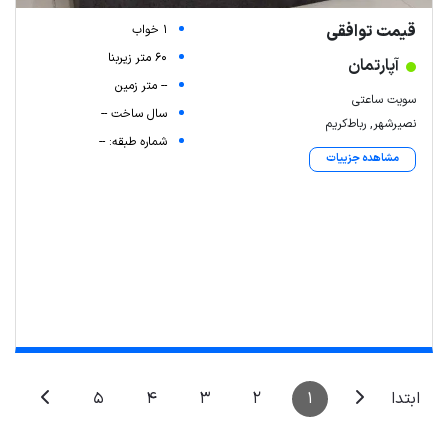
قیمت توافقی
1 خواب
60 متر زیربنا
آپارتمان
-- متر زمین
سویت ساعتی
سال ساخت --
نصیرشهر, رباط‌کریم
شماره طبقه: --
مشاهده جزییات
5
4
3
2
1
ابتدا