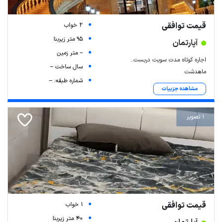
Leaflet
| Map data ©
ariamarz.com
قیمت توافقی
2 خواب
95 متر زیربنا
آپارتمان
-- متر زمین
اجاره کوتاه مدت سویت دربست..
سال ساخت --
ماهدشت
شماره طبقه: --
مشاهده جزییات
1 تصویر
قیمت توافقی
1 خواب
40 متر زیربنا