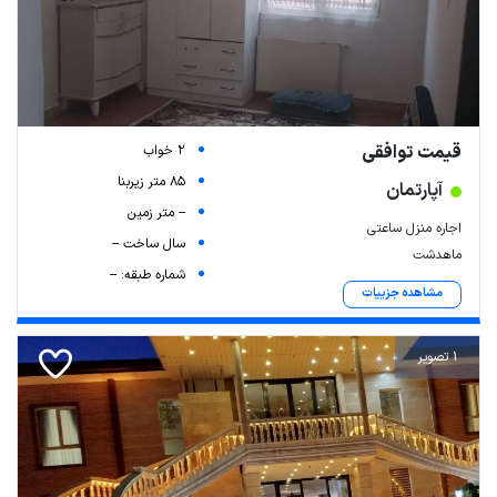
قیمت توافقی
2 خواب
85 متر زیربنا
آپارتمان
-- متر زمین
اجاره منزل ساعتی
سال ساخت --
ماهدشت
شماره طبقه: --
مشاهده جزییات
1 تصویر