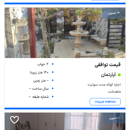
4 تصویر
قیمت توافقی
2 خواب
120 متر زیربنا
آپارتمان
-- متر زمین
اجاره کوتاه مدت سوئیت
سال ساخت --
ماهدشت
شماره طبقه: --
مشاهده جزییات
1 تصویر