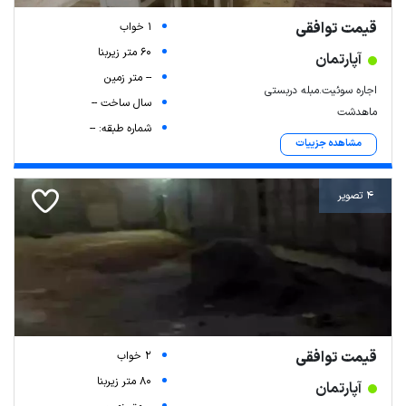
قیمت توافقی
1 خواب
60 متر زیربنا
آپارتمان
-- متر زمین
اجاره سوئیت.مبله دربستی
سال ساخت --
ماهدشت
شماره طبقه: --
مشاهده جزییات
4 تصویر
قیمت توافقی
2 خواب
80 متر زیربنا
آپارتمان