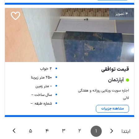
4 تصویر
قیمت توافقی
2 خواب
250 متر زیربنا
Leaflet
| Map data ©
ariamarz.com
آپارتمان
-- متر زمین
اجاره سویت ویلایی روزانه و هفتگی
سال ساخت --
لالی
شماره طبقه: --
مشاهده جزییات
5
4
3
2
1
ابتدا