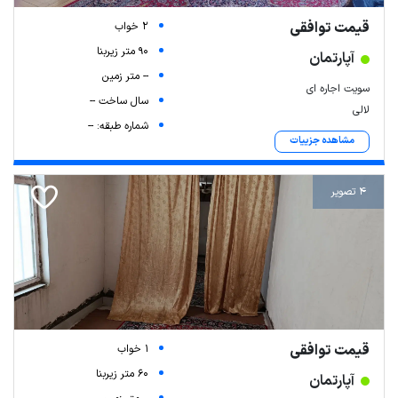
قیمت توافقی
2 خواب
90 متر زیربنا
آپارتمان
-- متر زمین
سویت اجاره ای
سال ساخت --
لالی
شماره طبقه: --
مشاهده جزییات
4 تصویر
قیمت توافقی
1 خواب
60 متر زیربنا
آپارتمان