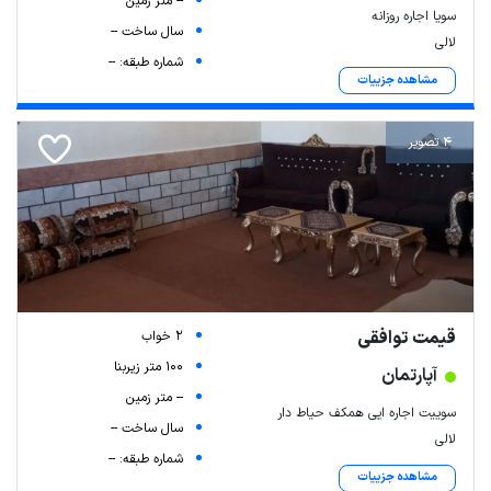
-- متر زمین
سویا اجاره روزانه
سال ساخت --
لالی
شماره طبقه: --
مشاهده جزییات
4 تصویر
قیمت توافقی
2 خواب
100 متر زیربنا
آپارتمان
-- متر زمین
سوییت اجاره ایی همکف حیاط دار
سال ساخت --
لالی
شماره طبقه: --
مشاهده جزییات