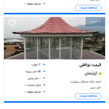
شماره طبقه: --
مشاهده جزییات
4 تصویر
قیمت توافقی
2 خواب
85 متر زیربنا
آپارتمان
-- متر زمین
اجاره خانه مسافر__سوئیت
سال ساخت --
خان ببین
شماره طبقه: --
مشاهده جزییات