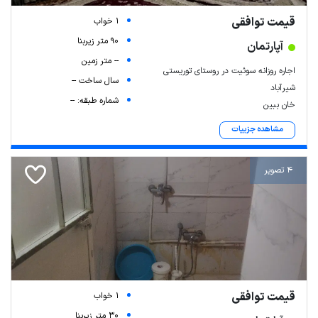
قیمت توافقی
1 خواب
90 متر زیربنا
آپارتمان
-- متر زمین
اجاره روزانه سوئیت در روستای توریستی
سال ساخت --
شیرآباد
شماره طبقه: --
خان ببین
مشاهده جزییات
4 تصویر
قیمت توافقی
1 خواب
30 متر زیربنا