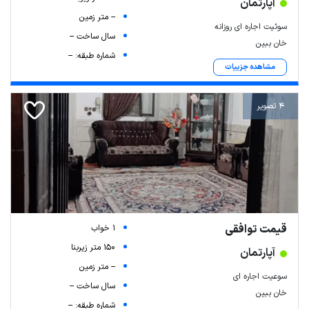
آپارتمان
-- متر زمین
سوئیت اجاره ای روزانه
سال ساخت --
خان ببین
شماره طبقه: --
مشاهده جزییات
4 تصویر
قیمت توافقی
1 خواب
150 متر زیربنا
آپارتمان
-- متر زمین
سوعیت اجاره ای
سال ساخت --
خان ببین
شماره طبقه: --