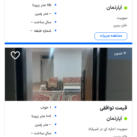
Leaflet
| Map data ©
ariamarz.com
75 متر زیربنا
آپارتمان
-- متر زمین
سوییت
سال ساخت --
خان ببین
شماره طبقه: --
مشاهده جزییات
4 تصویر
قیمت توافقی
1 خواب
108 متر زیربنا
آپارتمان
-- متر زمین
سوییت اجاره ای در شیراباد
سال ساخت --
خان ببین