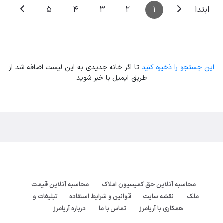
5
4
3
2
1
ابتدا
این جستجو را ذخیره کنید
تا اگر خانه جدیدی به این لیست اضافه شد از
طریق ایمیل با خبر شوید
محاسبه آنلاین حق کمیسیون املاک
محاسبه آنلاین قیمت
ملک
نقشه سایت
قوانین و شرایط استفاده
تبلیغات و
همکاری با آریامرز
تماس با ما
درباره آریامرز