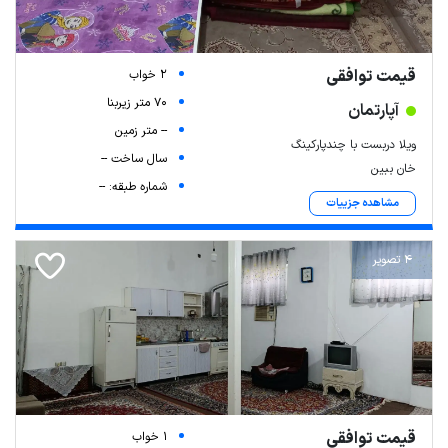
قیمت توافقی
2 خواب
70 متر زیربنا
آپارتمان
-- متر زمین
ویلا دربست با چندپارکینگ
سال ساخت --
خان ببین
شماره طبقه: --
مشاهده جزییات
4 تصویر
قیمت توافقی
1 خواب