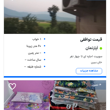
قیمت توافقی
1 خواب
60 متر زیربنا
آپارتمان
-- متر زمین
سوییت اجاره ای تا چهار نفر
سال ساخت --
خان ببین
شماره طبقه: --
مشاهده جزییات
4 تصویر