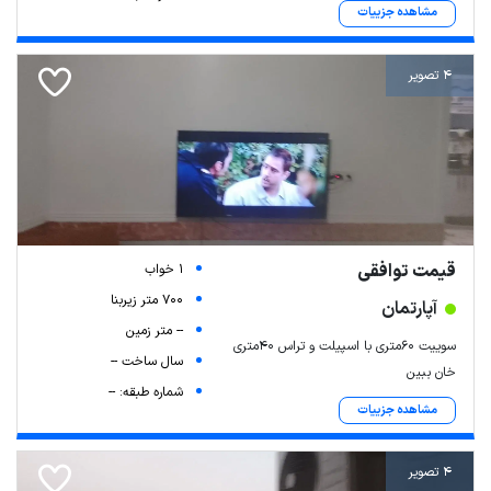
مشاهده جزییات
4 تصویر
قیمت توافقی
1 خواب
700 متر زیربنا
آپارتمان
-- متر زمین
سوییت 60متری با اسپیلت و تراس 40متری
سال ساخت --
خان ببین
شماره طبقه: --
مشاهده جزییات
4 تصویر