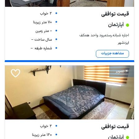
Leaflet
| Map data ©
ariamarz.com
قیمت توافقی
2 خواب
70 متر زیربنا
آپارتمان
-- متر زمین
اجاره شبانه.رستمرود واحد همکف
سال ساخت --
ایزدشهر
شماره طبقه: --
مشاهده جزییات
4 تصویر
قیمت توافقی
2 خواب
120 متر زیربنا
آپارتمان