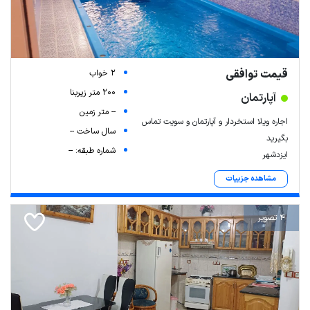
قیمت توافقی
2 خواب
200 متر زیربنا
آپارتمان
-- متر زمین
اجاره ویلا استخردار و آپارتمان و سویت تماس
سال ساخت --
بگیرید
شماره طبقه: --
ایزدشهر
مشاهده جزییات
4 تصویر