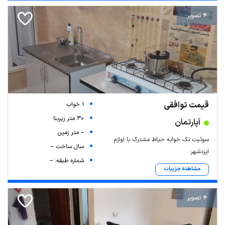
4 تصویر
قیمت توافقی
1 خواب
30 متر زیربنا
آپارتمان
-- متر زمین
سوئیت تک خوابه حیاط مشترک با لوازم
سال ساخت --
ایزدشهر
شماره طبقه: --
مشاهده جزییات
4 تصویر