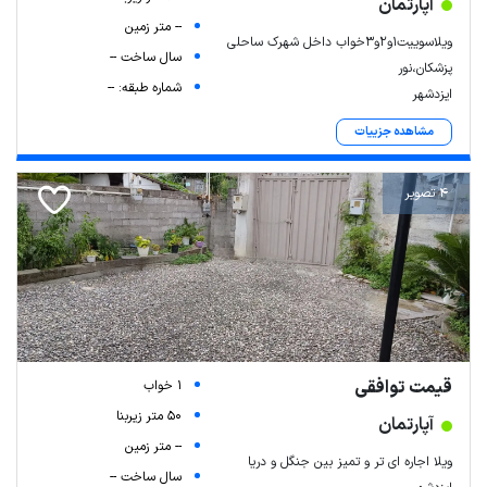
آپارتمان
-- متر زمین
ویلاسوییت۱و۲و۳خواب داخل شهرک ساحلی
سال ساخت --
پزشکان،نور
شماره طبقه: --
ایزدشهر
مشاهده جزییات
4 تصویر
قیمت توافقی
1 خواب
50 متر زیربنا
آپارتمان
-- متر زمین
ویلا اجاره ای تر و تمیز بین جنگل و دریا
سال ساخت --