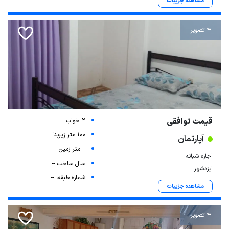
مشاهده جزییات
4 تصویر
قیمت توافقی
2 خواب
100 متر زیربنا
آپارتمان
-- متر زمین
اجاره شبانه
سال ساخت --
ایزدشهر
شماره طبقه: --
مشاهده جزییات
4 تصویر