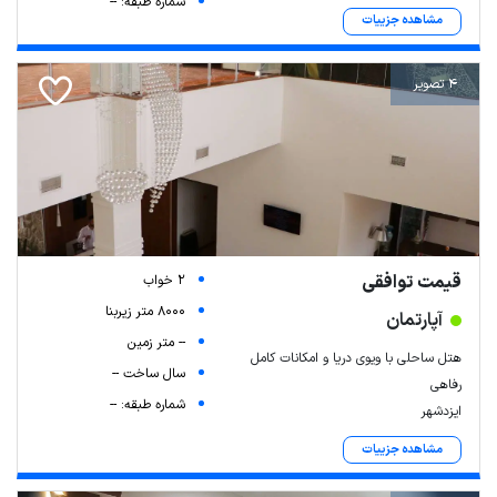
شماره طبقه: --
مشاهده جزییات
4 تصویر
قیمت توافقی
2 خواب
8000 متر زیربنا
آپارتمان
-- متر زمین
هتل ساحلی با ویوی دریا و امکانات کامل
سال ساخت --
رفاهی
شماره طبقه: --
ایزدشهر
مشاهده جزییات