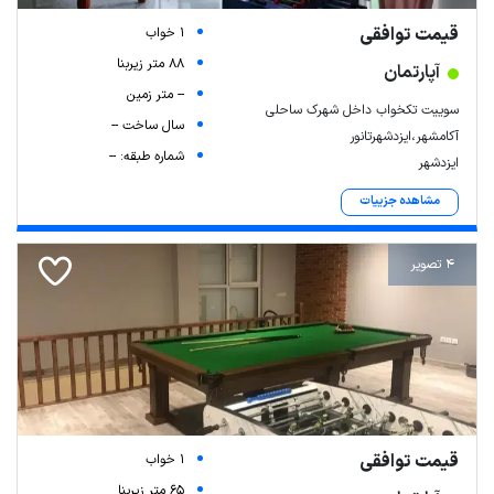
قیمت توافقی
1 خواب
88 متر زیربنا
آپارتمان
-- متر زمین
سوییت تکخواب داخل شهرک ساحلی
سال ساخت --
آکامشهر،ایزدشهرتانور
شماره طبقه: --
ایزدشهر
مشاهده جزییات
4 تصویر
قیمت توافقی
1 خواب
65 متر زیربنا