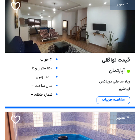
4 تصویر
قیمت توافقی
2 خواب
150 متر زیربنا
آپارتمان
-- متر زمین
ویلا ساحلی دوبلکس
سال ساخت --
ایزدشهر
شماره طبقه: --
مشاهده جزییات
4 تصویر