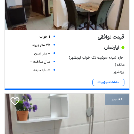
قیمت توافقی
1 خواب
75 متر زیربنا
آپارتمان
-- متر زمین
اجاره شبانه سوئیت تک خواب ایزدشهر(
سال ساخت --
مالکم)
شماره طبقه: --
ایزدشهر
مشاهده جزییات
4 تصویر