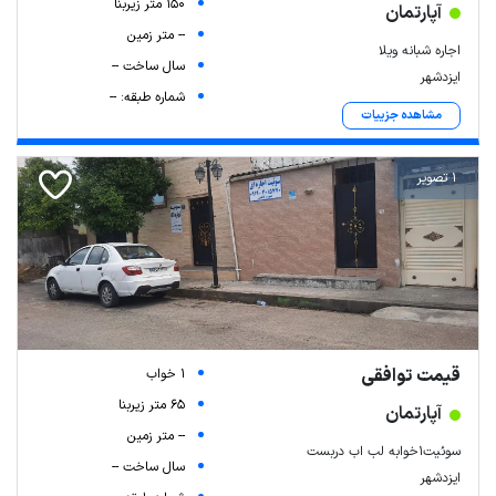
150 متر زیربنا
آپارتمان
-- متر زمین
اجاره شبانه ویلا
سال ساخت --
ایزدشهر
شماره طبقه: --
مشاهده جزییات
1 تصویر
قیمت توافقی
1 خواب
65 متر زیربنا
آپارتمان
-- متر زمین
سوئیت۱خوابه لب اب دربست
سال ساخت --
ایزدشهر