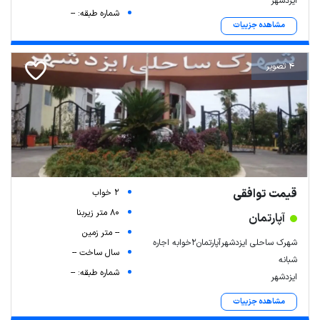
ایزدشهر
شماره طبقه: --
مشاهده جزییات
4 تصویر
قیمت توافقی
2 خواب
80 متر زیربنا
آپارتمان
-- متر زمین
شهرک ساحلی ایزدشهرآپارتمان۲خوابه اجاره
سال ساخت --
شبانه
شماره طبقه: --
ایزدشهر
مشاهده جزییات