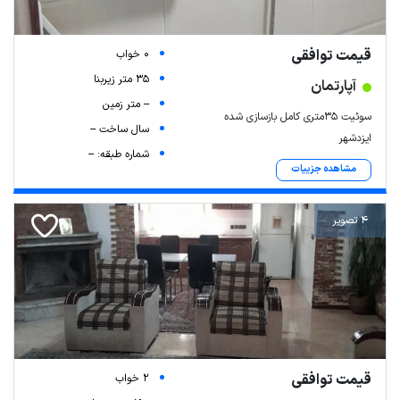
قیمت توافقی
0 خواب
35 متر زیربنا
آپارتمان
-- متر زمین
سوئیت ۳۵متری کامل بازسازی شده
سال ساخت --
ایزدشهر
شماره طبقه: --
مشاهده جزییات
4 تصویر
قیمت توافقی
2 خواب