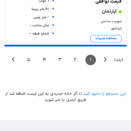
قیمت توافقی
1 خواب
60 متر زیربنا
آپارتمان
-- متر زمین
سوییت ساحلی
سال ساخت --
ایزدشهر
شماره طبقه: --
مشاهده جزییات
5
4
3
2
1
ابتدا
این جستجو را ذخیره کنید
تا اگر خانه جدیدی به این لیست اضافه شد از
طریق ایمیل با خبر شوید