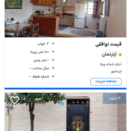
قیمت توافقی
2 خواب
100 متر زیربنا
آپارتمان
-- متر زمین
اجاره شبانه ویلا
سال ساخت --
ایزدشهر
شماره طبقه: --
مشاهده جزییات
4 تصویر