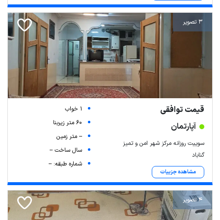
3 تصویر
قیمت توافقی
1 خواب
60 متر زیربنا
آپارتمان
-- متر زمین
سوییت روزانه مرکز شهر امن و تمیز
سال ساخت --
گناباد
شماره طبقه: --
مشاهده جزییات
4 تصویر