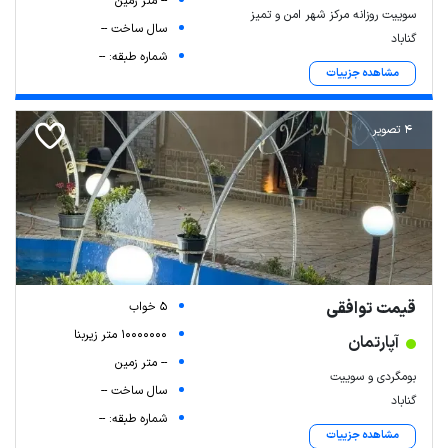
-- متر زمین
سوییت روزانه مرکز شهر امن و تمیز
سال ساخت --
گناباد
شماره طبقه: --
مشاهده جزییات
4 تصویر
قیمت توافقی
5 خواب
10000000 متر زیربنا
آپارتمان
-- متر زمین
بومگردی و سوییت
سال ساخت --
گناباد
شماره طبقه: --
مشاهده جزییات