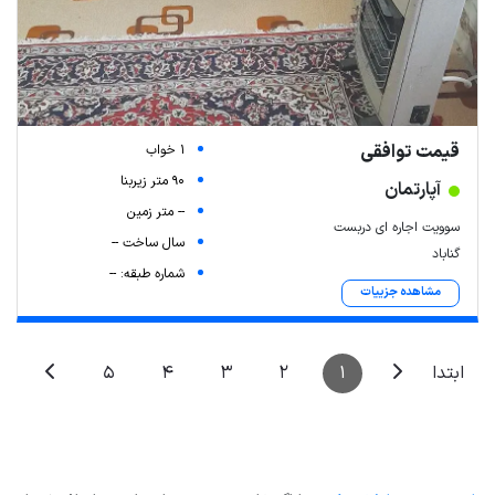
Leaflet
| Map data ©
ariamarz.com
قیمت توافقی
1 خواب
90 متر زیربنا
آپارتمان
-- متر زمین
سوویت اجاره ای دربست
سال ساخت --
گناباد
شماره طبقه: --
مشاهده جزییات
5
4
3
2
1
ابتدا