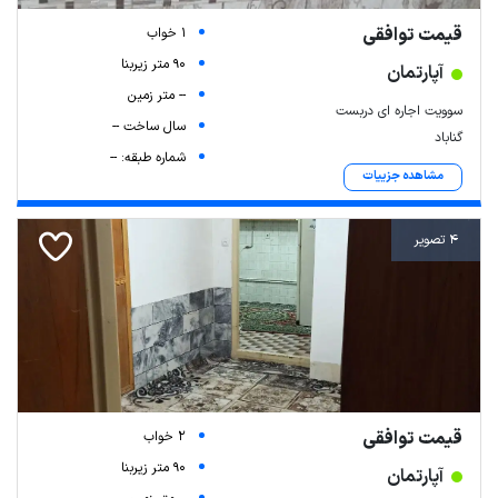
قیمت توافقی
1 خواب
90 متر زیربنا
آپارتمان
-- متر زمین
سوویت اجاره ای دربست
سال ساخت --
گناباد
شماره طبقه: --
مشاهده جزییات
4 تصویر
قیمت توافقی
2 خواب
90 متر زیربنا
آپارتمان