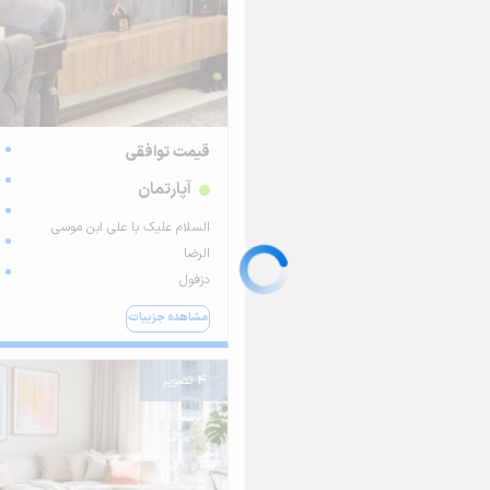
قیمت توافقی
آپارتمان
السلام علیک با علی ابن موسی
الرضا
دزفول
مشاهده جزییات
4 تصویر