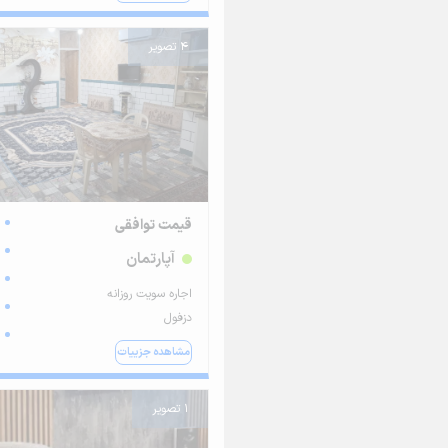
4 تصویر
قیمت توافقی
آپارتمان
اجاره سویت روزانه
دزفول
مشاهده جزییات
1 تصویر