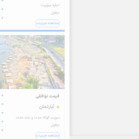
اجاره سوییت
دزفول
مشاهده جزییات
1 تصویر
قیمت توافقی
آپارتمان
سویت کوتاه مدت و بلند مدت
دزفول
مشاهده جزییات