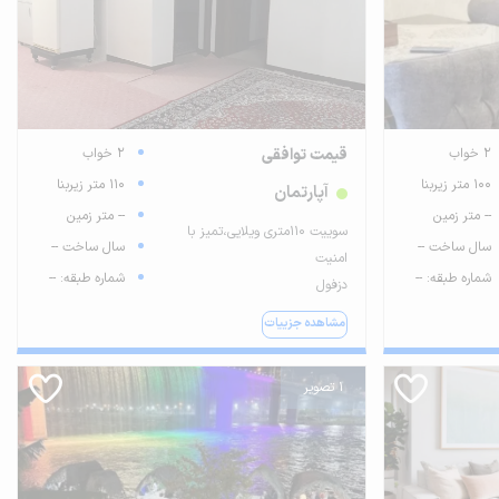
2 خواب
قیمت توافقی
2 خواب
100 متر زیربنا
110 متر زیربنا
آپارتمان
-- متر زمین
-- متر زمین
سوییت ۱۱۰متری ویلایی،تمیز با
سال ساخت --
سال ساخت --
امنیت
شماره طبقه: --
شماره طبقه: --
دزفول
مشاهده جزییات
1 تصویر