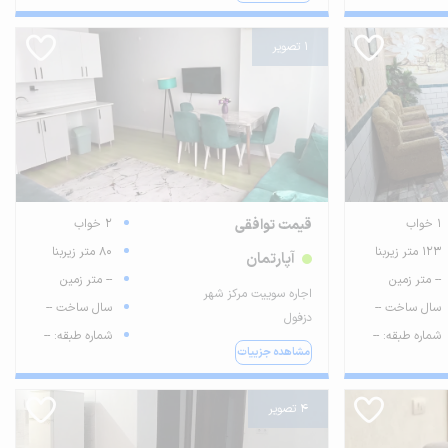
1 تصویر
1 خواب
قیمت توافقی
2 خواب
123 متر زیربنا
80 متر زیربنا
آپارتمان
-- متر زمین
-- متر زمین
اجاره سوییت مرکز شهر
سال ساخت --
سال ساخت --
دزفول
شماره طبقه: --
شماره طبقه: --
مشاهده جزییات
4 تصویر