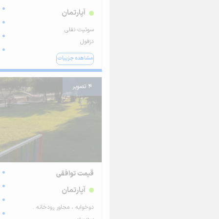
آپارتمان
سوئیت نقلی
دزفول
مشاهده جزییات
4 تصویر
قیمت توافقی
آپارتمان
دوخوابه ، مجاور رودخانه .
سوییت