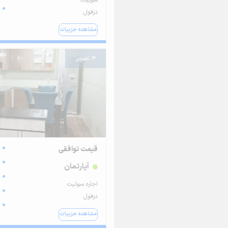
دزفول
مشاهده جزییات
4 تصویر
قیمت توافقی
آپارتمان
اجاره سوئیت
دزفول
مشاهده جزییات