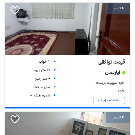
4 تصویر
قیمت توافقی
2 خواب
60 متر زیربنا
آپارتمان
-- متر زمین
اجاره سوییت دربست
سال ساخت --
بوکان
شماره طبقه: --
مشاهده جزییات
3 تصویر