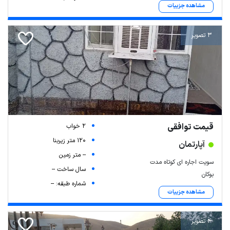
مشاهده جزییات
3 تصویر
قیمت توافقی
2 خواب
120 متر زیربنا
آپارتمان
-- متر زمین
سویت اجاره ای کوتاه مدت
سال ساخت --
بوکان
شماره طبقه: --
مشاهده جزییات
4 تصویر