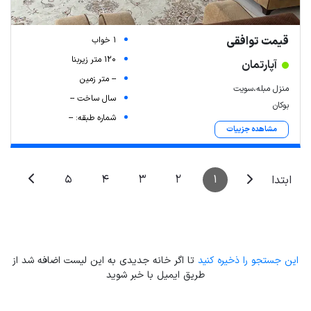
قیمت توافقی
1 خواب
120 متر زیربنا
آپارتمان
-- متر زمین
منزل مبله،سویت
سال ساخت --
بوکان
شماره طبقه: --
مشاهده جزییات
5
4
3
2
1
ابتدا
این جستجو را ذخیره کنید
تا اگر خانه جدیدی به این لیست اضافه شد از
طریق ایمیل با خبر شوید