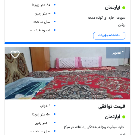
80 متر زیربنا
آپارتمان
-- متر زمین
سویت اجاره ای کوتاه مدت
سال ساخت --
بوکان
شماره طبقه: --
مشاهده جزییات
2 تصویر
قیمت توافقی
1 خواب
50 متر زیربنا
آپارتمان
-- متر زمین
اجاره سوئیت روزانه_هفتگی _ماهانه در مرکز
سال ساخت --
شهر