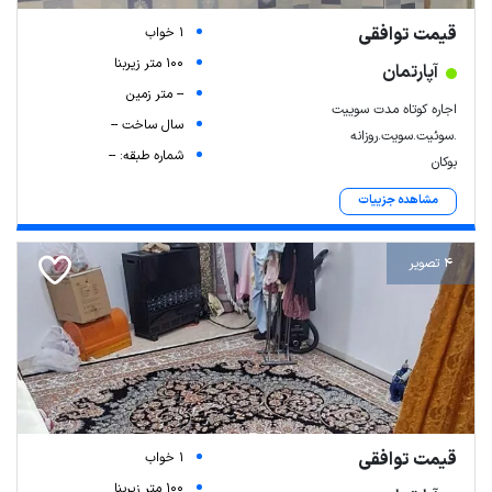
قیمت توافقی
1 خواب
100 متر زیربنا
آپارتمان
-- متر زمین
اجاره کوتاه مدت سوییت
سال ساخت --
.سوئیت.سویت.روزانه
شماره طبقه: --
بوکان
مشاهده جزییات
4 تصویر
قیمت توافقی
1 خواب
100 متر زیربنا