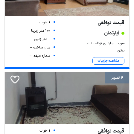
قیمت توافقی
1 خواب
100 متر زیربنا
آپارتمان
-- متر زمین
سویت اجاره ای کوتاه مدت
سال ساخت --
بوکان
شماره طبقه: --
مشاهده جزییات
4 تصویر
قیمت توافقی
1 خواب