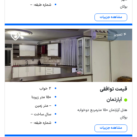
شماره طبقه: --
بوکان
مشاهده جزییات
4 تصویر
Leaflet
| Map data ©
ariamarz.com
قیمت توافقی
2 خواب
150 متر زیربنا
آپارتمان
-- متر زمین
هتل آپارتمان ۱۵۰ مترمربع دوخوابه
سال ساخت --
بوکان
شماره طبقه: --
مشاهده جزییات