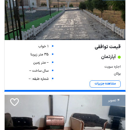
قیمت توافقی
1 خواب
35 متر زیربنا
آپارتمان
-- متر زمین
اجاره سویت
سال ساخت --
بوکان
شماره طبقه: --
مشاهده جزییات
4 تصویر