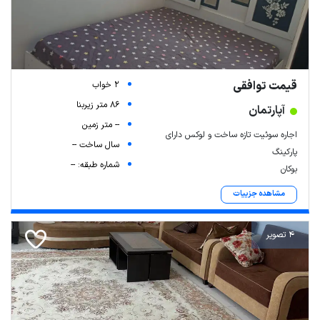
قیمت توافقی
2 خواب
86 متر زیربنا
آپارتمان
-- متر زمین
اجاره سوئیت تازه ساخت و لوکس دارای
سال ساخت --
پارکینگ
شماره طبقه: --
بوکان
مشاهده جزییات
4 تصویر