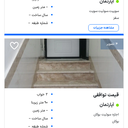
آپارتمان
-- متر زمین
سوییت،سوئیت.سویت
سال ساخت --
سقز
شماره طبقه: --
مشاهده جزییات
4 تصویر
قیمت توافقی
2 خواب
90 متر زیربنا
آپارتمان
-- متر زمین
اجاره سوئیت بوکان
سال ساخت --
بوکان
شماره طبقه: --