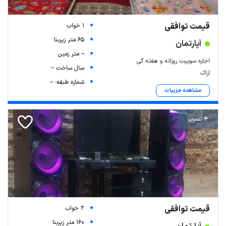
قیمت توافقی
1 خواب
65 متر زیربنا
آپارتمان
-- متر زمین
اجاره سوییت روزانه و هفته گی
سال ساخت --
اراک
شماره طبقه: --
مشاهده جزییات
4 تصویر
قیمت توافقی
2 خواب
160 متر زیربنا