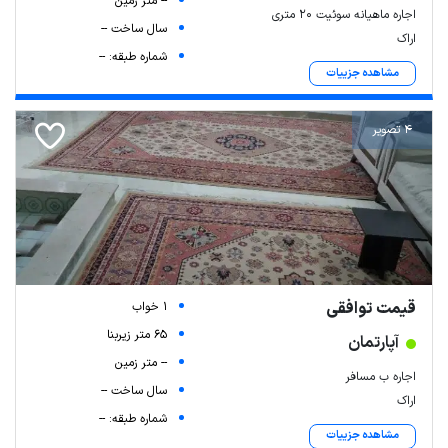
-- متر زمین
اجاره ماهیانه سوئیت ۲۰ متری
سال ساخت --
اراک
شماره طبقه: --
مشاهده جزییات
4 تصویر
قیمت توافقی
1 خواب
65 متر زیربنا
آپارتمان
-- متر زمین
اجاره ب مسافر
سال ساخت --
اراک
شماره طبقه: --
مشاهده جزییات