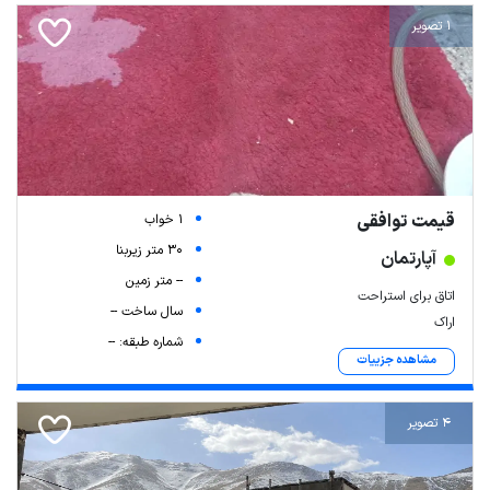
1 تصویر
قیمت توافقی
1 خواب
30 متر زیربنا
آپارتمان
-- متر زمین
اتاق برای استراحت
سال ساخت --
اراک
شماره طبقه: --
مشاهده جزییات
4 تصویر