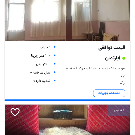
قیمت توافقی
1 خواب
120 متر زیربنا
آپارتمان
-- متر زمین
سوییت تک واحد با حیاط و پارکینگ، نظم
سال ساخت --
آباد
شماره طبقه: --
اراک
مشاهده جزییات
1 تصویر