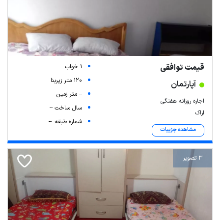
قیمت توافقی
1 خواب
120 متر زیربنا
آپارتمان
-- متر زمین
اجاره روزانه هفتگی
سال ساخت --
اراک
شماره طبقه: --
مشاهده جزییات
3 تصویر