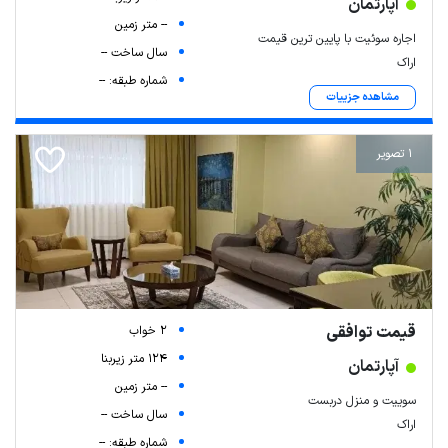
آپارتمان
-- متر زمین
اجاره سوئیت با پایین ترین قیمت
سال ساخت --
اراک
شماره طبقه: --
مشاهده جزییات
1 تصویر
قیمت توافقی
2 خواب
124 متر زیربنا
آپارتمان
-- متر زمین
سوییت و منزل دربست
سال ساخت --
اراک
شماره طبقه: --