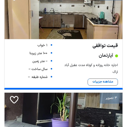
قیمت توافقی
1 خواب
100 متر زیربنا
آپارتمان
-- متر زمین
اجاره خانه روزانه و کوتاه مدت عقیل آباد
سال ساخت --
اراک
شماره طبقه: --
مشاهده جزییات
3 تصویر