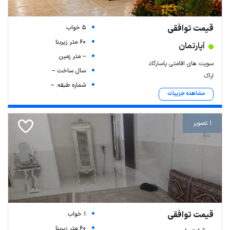
قیمت توافقی
5 خواب
60 متر زیربنا
آپارتمان
-- متر زمین
سویت های اقامتی پاسارگاد
سال ساخت --
اراک
شماره طبقه: --
مشاهده جزییات
1 تصویر
قیمت توافقی
1 خواب
60 متر زیربنا