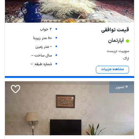
قیمت توافقی
2 خواب
80 متر زیربنا
آپارتمان
-- متر زمین
سوییت دربست
سال ساخت --
اراک
شماره طبقه: --
مشاهده جزییات
4 تصویر