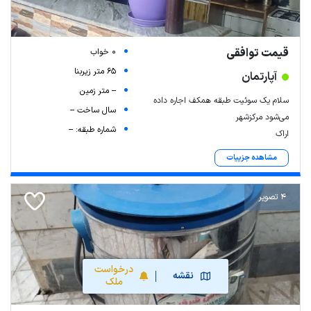
قیمت توافقی
0 خواب
65 متر زیربنا
آپارتمان
-- متر زمین
سلام یک سوئیت طبقه همکف اجاره داده
سال ساخت --
می‌شود مرکزشهر
شماره طبقه: --
اراک
مشاهده جزییات
4 تصویر
درخواست
نقشه
ملک