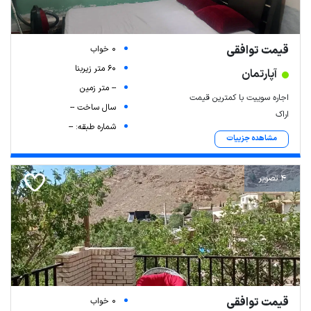
قیمت توافقی
0 خواب
60 متر زیربنا
آپارتمان
-- متر زمین
اجاره سوییت با کمترین قیمت
سال ساخت --
اراک
شماره طبقه: --
مشاهده جزییات
4 تصویر
قیمت توافقی
0 خواب