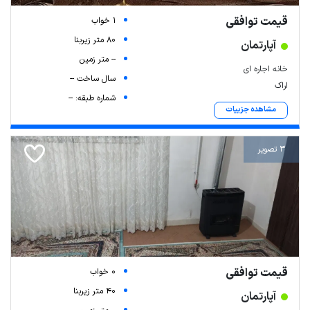
قیمت توافقی
1 خواب
80 متر زیربنا
آپارتمان
-- متر زمین
خانه اجاره ای
سال ساخت --
اراک
شماره طبقه: --
مشاهده جزییات
3 تصویر
قیمت توافقی
0 خواب
40 متر زیربنا
آپارتمان