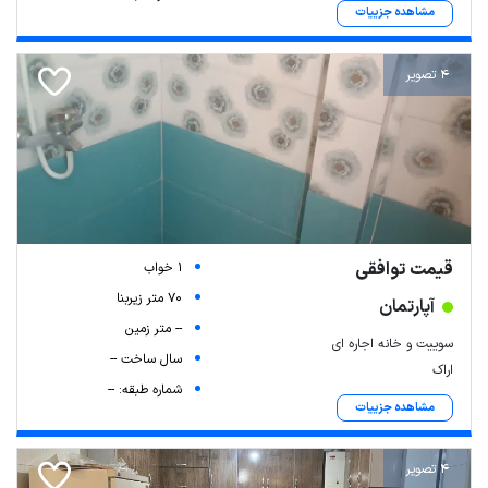
مشاهده جزییات
4 تصویر
قیمت توافقی
1 خواب
70 متر زیربنا
آپارتمان
-- متر زمین
سوییت و خانه اجاره ای
سال ساخت --
اراک
شماره طبقه: --
مشاهده جزییات
4 تصویر