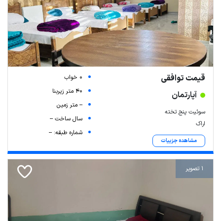
قیمت توافقی
0 خواب
40 متر زیربنا
آپارتمان
-- متر زمین
سوئیت پنج تخته
سال ساخت --
اراک
شماره طبقه: --
مشاهده جزییات
1 تصویر