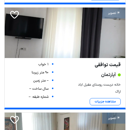
4 تصویر
قیمت توافقی
1 خواب
90 متر زیربنا
آپارتمان
-- متر زمین
خانه دربست روستای عقیل اباد
سال ساخت --
اراک
شماره طبقه: --
مشاهده جزییات
4 تصویر