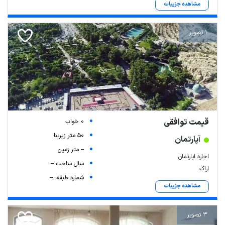
مشاهده جزییات
1 تصویر
قیمت توافقی
0 خواب
50 متر زیربنا
آپارتمان
-- متر زمین
اجاره اپارتمان
سال ساخت --
اراک
شماره طبقه: --
مشاهده جزییات
3 تصویر