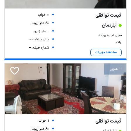
قیمت توافقی
0 خواب
60 متر زیربنا
آپارتمان
-- متر زمین
منزل اجاره روزانه
سال ساخت --
اراک
شماره طبقه: --
مشاهده جزییات
1 تصویر
قیمت توافقی
1 خواب
60 متر زیربنا