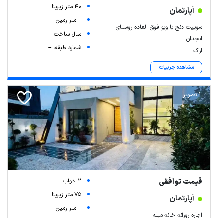
40 متر زیربنا
آپارتمان
-- متر زمین
سوییت دنج با ویو فوق العاده روستای
سال ساخت --
انجدان
شماره طبقه: --
اراک
مشاهده جزییات
1 تصویر
قیمت توافقی
2 خواب
75 متر زیربنا
آپارتمان
-- متر زمین
اجاره روزانه خانه مبله