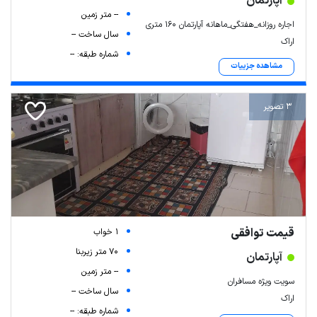
آپارتمان
-- متر زمین
اجاره روزانه_هفتگی_ماهانه آپارتمان ۱۶۰ متری
سال ساخت --
اراک
شماره طبقه: --
مشاهده جزییات
3 تصویر
قیمت توافقی
1 خواب
70 متر زیربنا
آپارتمان
-- متر زمین
سویت ویژه مسافران
سال ساخت --
اراک
شماره طبقه: --