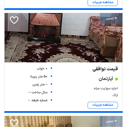
مشاهده جزییات
4 تصویر
قیمت توافقی
0 خواب
50 متر زیربنا
آپارتمان
-- متر زمین
اجاره سوئیت مبله
سال ساخت --
اراک
شماره طبقه: --
مشاهده جزییات
4 تصویر