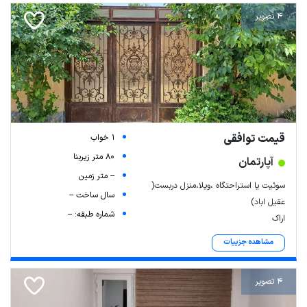
4 تصویر
قیمت توافقی
1 خواب
80 متر زیربنا
آپارتمان
-- متر زمین
سوئیت یا استراحتگاه ،ویلا،منزل دربست(
سال ساخت --
عقیل اباد)
شماره طبقه: --
اراک
مشاهده جزییات
4 تصویر