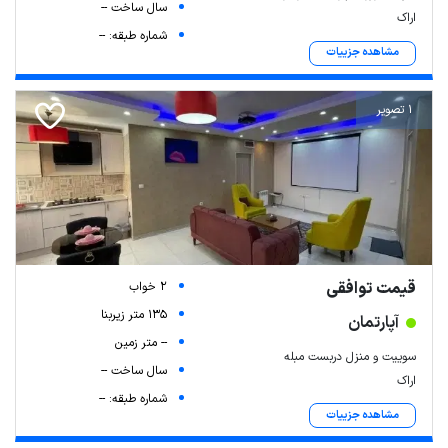
سال ساخت --
اراک
شماره طبقه: --
مشاهده جزییات
1 تصویر
قیمت توافقی
2 خواب
135 متر زیربنا
آپارتمان
-- متر زمین
سوییت و منزل دربست مبله
سال ساخت --
اراک
شماره طبقه: --
مشاهده جزییات