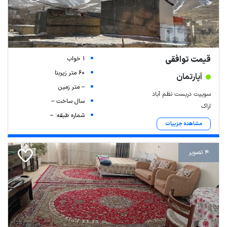
قیمت توافقی
1 خواب
60 متر زیربنا
آپارتمان
-- متر زمین
سوییت دربست نظم آباد
سال ساخت --
اراک
شماره طبقه: --
مشاهده جزییات
4 تصویر