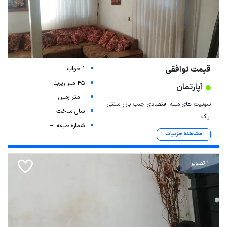
قیمت توافقی
1 خواب
45 متر زیربنا
آپارتمان
-- متر زمین
سوییت های مبله اقتصادی جنب بازار سنتی
سال ساخت --
اراک
شماره طبقه: --
مشاهده جزییات
1 تصویر