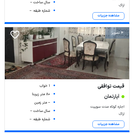
سال ساخت --
اراک
شماره طبقه: --
مشاهده جزییات
4 تصویر
قیمت توافقی
1 خواب
80 متر زیربنا
آپارتمان
-- متر زمین
اجاره کوتاه مدت سوییت
سال ساخت --
اراک
شماره طبقه: --
مشاهده جزییات