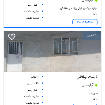
آپارتمان
-- متر زمین
اجاره آپارتمان فول روزانه و هفتگی
سال ساخت --
اراک
شماره طبقه: --
مشاهده جزییات
4 تصویر
Leaflet
| Map data ©
ariamarz.com
قیمت توافقی
1 خواب
40 متر زیربنا
آپارتمان
-- متر زمین
سوییت
سال ساخت --
اراک
شماره طبقه: --