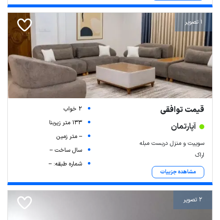
1 تصویر
قیمت توافقی
2 خواب
133 متر زیربنا
آپارتمان
-- متر زمین
سوییت و منزل دربست مبله
سال ساخت --
اراک
شماره طبقه: --
مشاهده جزییات
2 تصویر