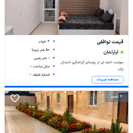
قیمت توافقی
2 خواب
50 متر زیربنا
آپارتمان
-- متر زمین
سوئیت اجاره ای در روستای گردشگری انجدان
سال ساخت --
اراک
شماره طبقه: --
مشاهده جزییات
4 تصویر