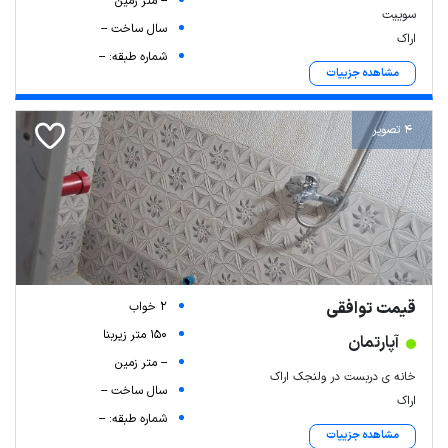
-- متر زمین
سوییت
سال ساخت --
اراک
شماره طبقه: --
مشاهده جزییات
4 تصویر
قیمت توافقی
2 خواب
150 متر زیربنا
آپارتمان
-- متر زمین
خانه ی دربست در ولنجک اراک
سال ساخت --
اراک
شماره طبقه: --
مشاهده جزییات