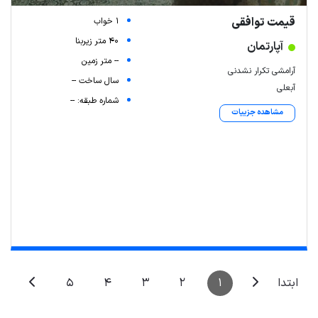
قیمت توافقی
1 خواب
40 متر زیربنا
آپارتمان
-- متر زمین
آرامشی تکرار نشدنی
سال ساخت --
آبعلی
شماره طبقه: --
مشاهده جزییات
5
4
3
2
1
ابتدا