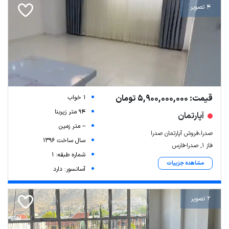
4 تصویر
قیمت: 5,900,000,000 تومان
1 خواب
94 متر زیربنا
آپارتمان
-- متر زمین
Leaflet
| Map data ©
ariamarz.com
صدرا،فروش آپارتمان صدرا
سال ساخت 1396
فاز ۱, صدرا-فارس
شماره طبقه: 1
مشاهده جزییات
آسانسور: دارد
2 تصویر