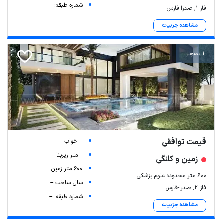
شماره طبقه: --
فاز ۱, صدرا-فارس
مشاهده جزییات
1 تصویر
قیمت توافقی
-- خواب
-- متر زیربنا
زمین و کلنگی
600 متر زمین
600 متر محدوده علوم پزشکی
سال ساخت --
فاز ۲, صدرا-فارس
شماره طبقه: --
مشاهده جزییات