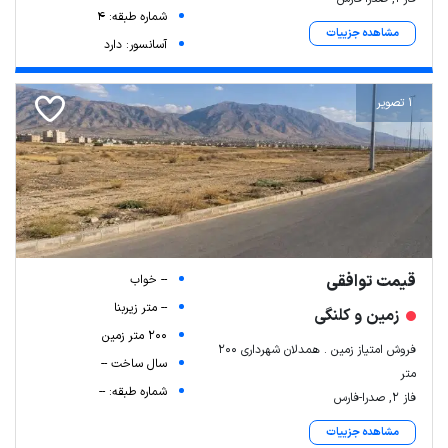
شماره طبقه: 4
مشاهده جزییات
آسانسور: دارد
1 تصویر
قیمت توافقی
-- خواب
-- متر زیربنا
زمین و کلنگی
200 متر زمین
فروش امتیاز زمین . همدلان شهرداری ۲۰۰
سال ساخت --
متر
شماره طبقه: --
فاز ۲, صدرا-فارس
مشاهده جزییات