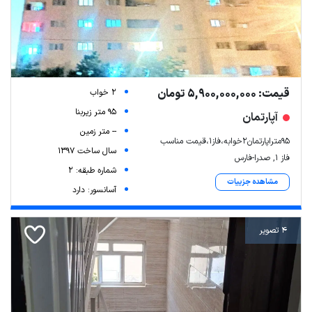
قیمت: 5,900,000,000 تومان
2 خواب
95 متر زیربنا
آپارتمان
-- متر زمین
95متراپارتمان2خوابه،فاز1،قیمت مناسب
سال ساخت 1397
فاز ۱, صدرا-فارس
شماره طبقه: 2
مشاهده جزییات
آسانسور: دارد
4 تصویر