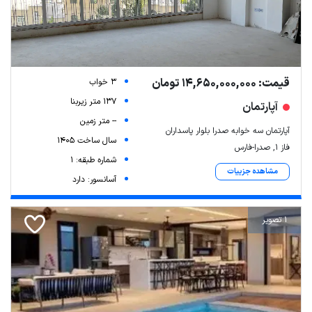
قیمت: 14,650,000,000 تومان
3 خواب
137 متر زیربنا
آپارتمان
-- متر زمین
آپارتمان سه خوابه صدرا بلوار پاسداران
سال ساخت 1405
فاز ۱, صدرا-فارس
شماره طبقه: 1
مشاهده جزییات
آسانسور: دارد
1 تصویر