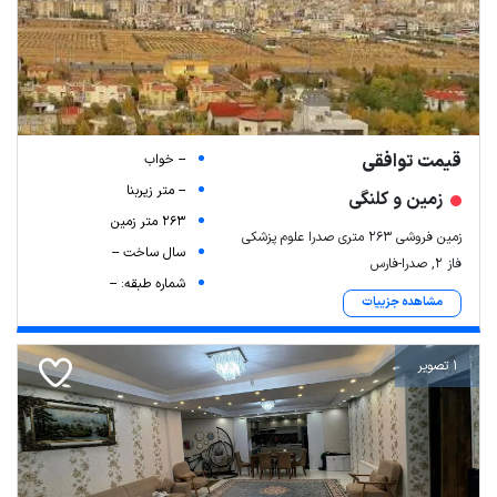
قیمت توافقی
-- خواب
-- متر زیربنا
زمین و کلنگی
263 متر زمین
زمین فروشی 263 متری صدرا علوم پزشکی
سال ساخت --
فاز ۲, صدرا-فارس
شماره طبقه: --
مشاهده جزییات
1 تصویر