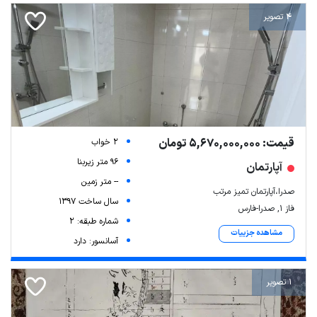
4 تصویر
قیمت: 5,670,000,000 تومان
2 خواب
96 متر زیربنا
آپارتمان
-- متر زمین
صدرا،آپارتمان تمیز مرتب
سال ساخت 1397
فاز ۱, صدرا-فارس
شماره طبقه: 2
مشاهده جزییات
آسانسور: دارد
1 تصویر