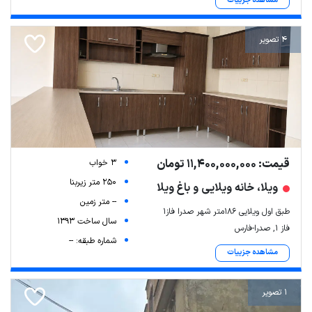
مشاهده جزییات
4 تصویر
قیمت: 11,400,000,000 تومان
3 خواب
250 متر زیربنا
ویلا، خانه ویلایی و باغ ویلا
-- متر زمین
طبق اول ویلایی ۱۸۶متر شهر صدرا فاز۱
سال ساخت 1393
فاز ۱, صدرا-فارس
شماره طبقه: --
مشاهده جزییات
1 تصویر