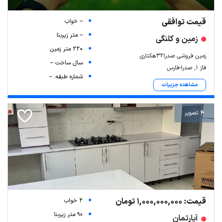
قیمت توافقی
-- خواب
-- متر زیربنا
زمین و کلنگی
220 متر زمین
زمین فروشی صدرا32هکتاری
سال ساخت --
فاز ۱, صدرا-فارس
شماره طبقه: --
مشاهده جزییات
4 تصویر
قیمت: 1,000,000,000 تومان
2 خواب
90 متر زیربنا
آپارتمان