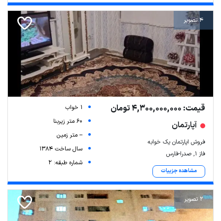
4 تصویر
قیمت: 4,300,000,000 تومان
1 خواب
60 متر زیربنا
آپارتمان
-- متر زمین
فروش اپارتمان یک خوابه
سال ساخت 1384
فاز ۱, صدرا-فارس
شماره طبقه: 2
مشاهده جزییات
2 تصویر