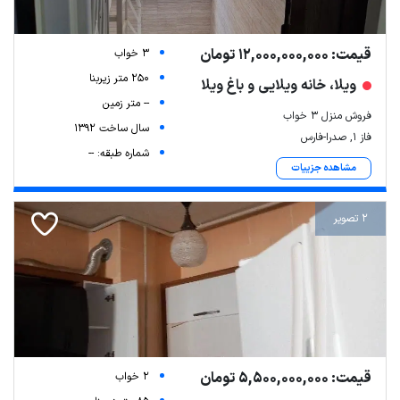
قیمت: 12,000,000,000 تومان
3 خواب
250 متر زیربنا
ویلا، خانه ویلایی و باغ ویلا
-- متر زمین
فروش منزل ۳ خواب
سال ساخت 1392
فاز ۱, صدرا-فارس
شماره طبقه: --
مشاهده جزییات
2 تصویر
قیمت: 5,500,000,000 تومان
2 خواب