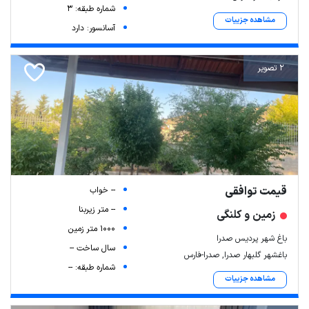
شماره طبقه: 3
مشاهده جزییات
آسانسور: دارد
2 تصویر
قیمت توافقی
-- خواب
-- متر زیربنا
زمین و کلنگی
1000 متر زمین
باغ شهر پردیس صدرا
سال ساخت --
باغشهر گلبهار صدرا, صدرا-فارس
شماره طبقه: --
مشاهده جزییات