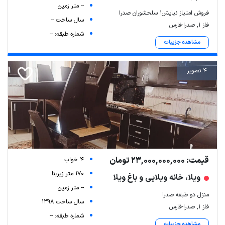
-- متر زمین
فروش امتیاز نیایش۱ سلحشوران صدرا
سال ساخت --
فاز ۱, صدرا-فارس
شماره طبقه: --
مشاهده جزییات
4 تصویر
قیمت: 23,000,000,000 تومان
4 خواب
170 متر زیربنا
ویلا، خانه ویلایی و باغ ویلا
-- متر زمین
منزل دو طبقه صدرا
سال ساخت 1398
فاز ۱, صدرا-فارس
شماره طبقه: --
مشاهده جزییات