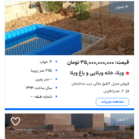
4 تصویر
قیمت: 35,000,000,000 تومان
3 خواب
275 متر زیربنا
ویلا، خانه ویلایی و باغ ویلا
-- متر زمین
فروش منزل 2طبق ملکی درب ساختمان
سال ساخت 1394
فاز ۲, صدرا-فارس
شماره طبقه: --
مشاهده جزییات
1 تصویر