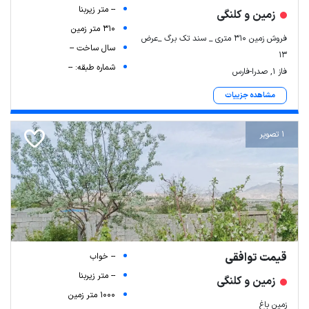
-- متر زیربنا
زمین و کلنگی
310 متر زمین
فروش زمین 310 متری _ سند تک برگ _عرض
سال ساخت --
13
شماره طبقه: --
فاز ۱, صدرا-فارس
مشاهده جزییات
1 تصویر
قیمت توافقی
-- خواب
-- متر زیربنا
زمین و کلنگی
1000 متر زمین
زمین باغ