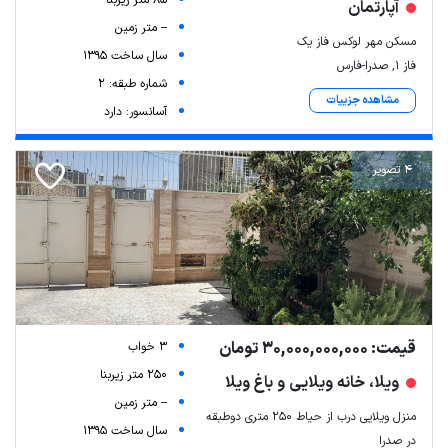
آپارتمان
-- متر زمین
مسکن مهر لوکس فاز یک
سال ساخت 1395
فاز ۱, صدرا-فارس
شماره طبقه: 2
مشاهده جزییات
آسانسور: دارد
4 تصویر
قیمت: 30,000,000,000 تومان
3 خواب
250 متر زیربنا
ویلا، خانه ویلایی و باغ ویلا
-- متر زمین
منزل ویلایی درب از حیاط ۲۵۰ متری دوطبقه
سال ساخت 1395
در صدرا