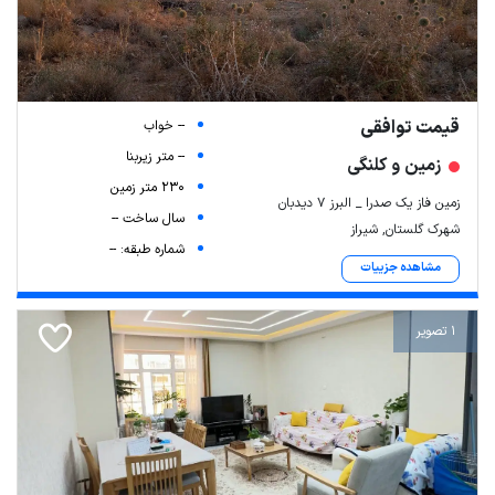
قیمت توافقی
-- خواب
-- متر زیربنا
زمین و کلنگی
230 متر زمین
زمین فاز یک صدرا _ البرز 7 دیدبان
سال ساخت --
شهرک گلستان, شیراز
شماره طبقه: --
مشاهده جزییات
1 تصویر