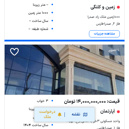
-- متر زیربنا
زمین و کلنگی
1000 متر زمین
۱۰۰۰زمین ملک زاد صدرا
سال ساخت --
فاز ۲, صدرا-فارس
شماره طبقه: --
مشاهده جزییات
1 تصویر
قیمت: 14,000,000,000 تومان
3 خواب
143 متر زیربنا
آپارتمان
درخواست
نقشه
ملک
-- متر زمین
واحد مسکونی 3خوابه.ملکی.برج الهیه.
سال ساخت 1404
فاز ۱, صدرا-فارس