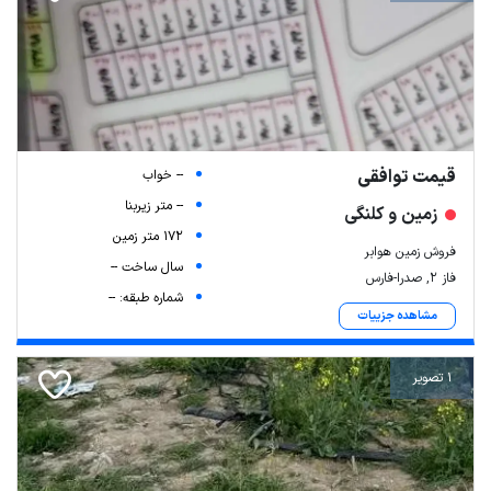
قیمت توافقی
-- خواب
-- متر زیربنا
زمین و کلنگی
172 متر زمین
فروش زمین هوابر
سال ساخت --
فاز ۲, صدرا-فارس
شماره طبقه: --
مشاهده جزییات
1 تصویر