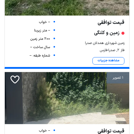
قیمت توافقی
-- خواب
-- متر زیربنا
زمین و کلنگی
200 متر زمین
زمین شهرداری همدلان صدرا
سال ساخت --
فاز ۲, صدرا-فارس
شماره طبقه: --
مشاهده جزییات
1 تصویر
قیمت توافقی
-- خواب