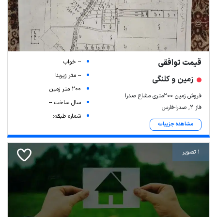
قیمت توافقی
-- خواب
-- متر زیربنا
زمین و کلنگی
200 متر زمین
فروش زمین 200متری مشاع صدرا
سال ساخت --
فاز ۲, صدرا-فارس
شماره طبقه: --
مشاهده جزییات
1 تصویر