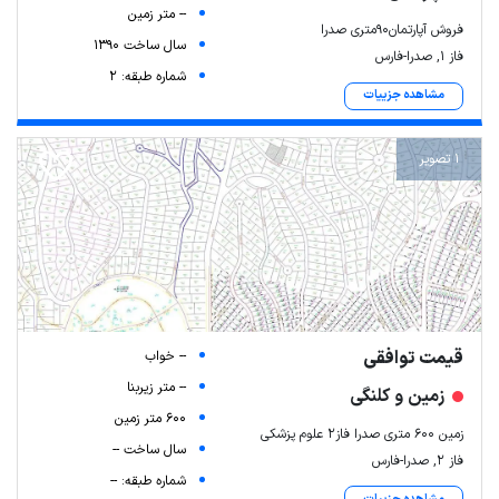
-- متر زمین
فروش آپارتمان‌۹۰متری صدرا
سال ساخت 1390
فاز ۱, صدرا-فارس
شماره طبقه: 2
مشاهده جزییات
1 تصویر
قیمت توافقی
-- خواب
-- متر زیربنا
زمین و کلنگی
600 متر زمین
زمین ۶۰۰ متری صدرا فاز۲ علوم پزشکی
سال ساخت --
فاز ۲, صدرا-فارس
شماره طبقه: --