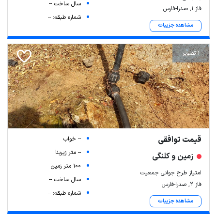
سال ساخت --
فاز ۱, صدرا-فارس
شماره طبقه: --
مشاهده جزییات
1 تصویر
قیمت توافقی
-- خواب
-- متر زیربنا
زمین و کلنگی
100 متر زمین
امتیاز طرح جوانی جمعیت
سال ساخت --
فاز ۲, صدرا-فارس
شماره طبقه: --
مشاهده جزییات