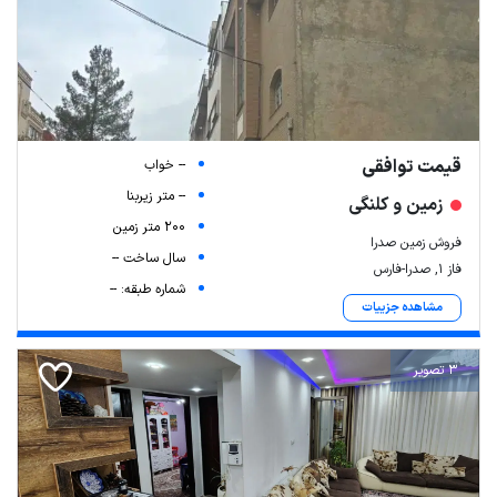
قیمت توافقی
-- خواب
-- متر زیربنا
زمین و کلنگی
200 متر زمین
فروش زمین صدرا
سال ساخت --
فاز ۱, صدرا-فارس
شماره طبقه: --
مشاهده جزییات
3 تصویر