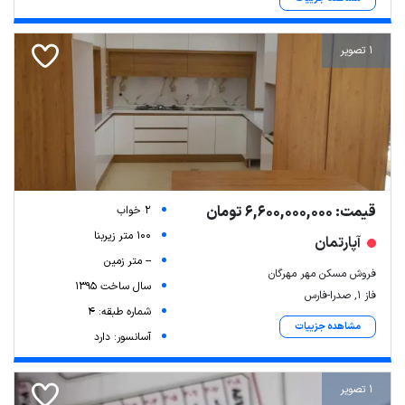
1 تصویر
قیمت: 6,600,000,000 تومان
2 خواب
100 متر زیربنا
آپارتمان
-- متر زمین
فروش مسکن مهر مهرگان
سال ساخت 1395
فاز ۱, صدرا-فارس
شماره طبقه: 4
مشاهده جزییات
آسانسور: دارد
1 تصویر