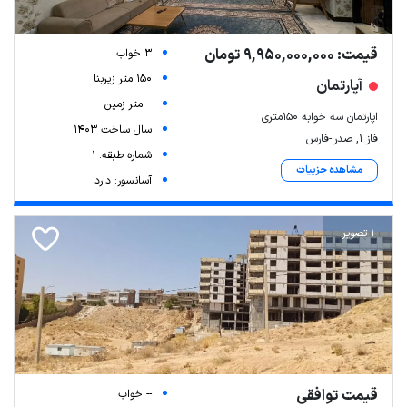
قیمت: 9,950,000,000 تومان
3 خواب
150 متر زیربنا
آپارتمان
-- متر زمین
اپارتمان سه خوابه 150متری
سال ساخت 1403
فاز ۱, صدرا-فارس
شماره طبقه: 1
مشاهده جزییات
آسانسور: دارد
1 تصویر
قیمت توافقی
-- خواب