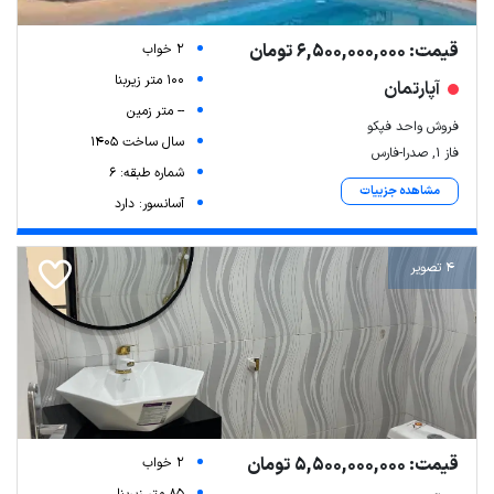
قیمت: 6,500,000,000 تومان
2 خواب
100 متر زیربنا
آپارتمان
-- متر زمین
فروش واحد فپکو
سال ساخت 1405
فاز ۱, صدرا-فارس
شماره طبقه: 6
مشاهده جزییات
آسانسور: دارد
4 تصویر
قیمت: 5,500,000,000 تومان
2 خواب
85 متر زیربنا