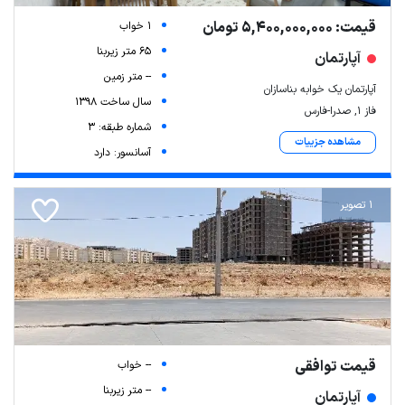
قیمت: 5,400,000,000 تومان
1 خواب
65 متر زیربنا
آپارتمان
-- متر زمین
آپارتمان یک خوابه بناسازان
سال ساخت 1398
فاز ۱, صدرا-فارس
شماره طبقه: 3
مشاهده جزییات
آسانسور: دارد
1 تصویر
قیمت توافقی
-- خواب
-- متر زیربنا
آپارتمان