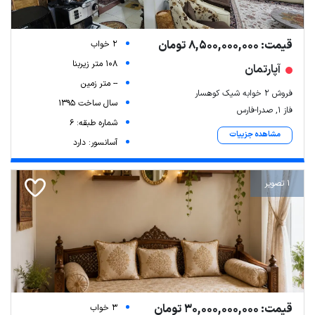
قیمت: 8,500,000,000 تومان
2 خواب
108 متر زیربنا
آپارتمان
-- متر زمین
فروش ۲ خوابه شیک کوهسار
سال ساخت 1395
فاز ۱, صدرا-فارس
شماره طبقه: 6
مشاهده جزییات
آسانسور: دارد
1 تصویر
قیمت: 30,000,000,000 تومان
3 خواب