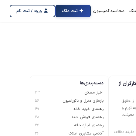
لک
محاسبه کمیسیون
ثبت ملک
ورود / ثبت نام
دسته‌بندی‌ها
رگران از
اخبار مسکن
113
بازسازی منزل و دکوراسیون
 از حقوق
56
ه تورم و
راهنمای خرید خانه
49
ی معیشت
راهنمای فروش خانه
28
راهنمای اجاره خانه
26
عه
آکادمی مشاوران املاک
26