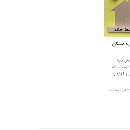
اره مسکن
وش دچار
 رکود حاکم
و اجاره را
طالعه