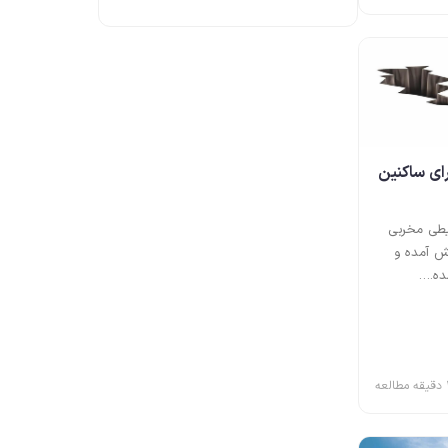
ی ساکنین
طی مخربی
یش آمده و
ده.…
عه